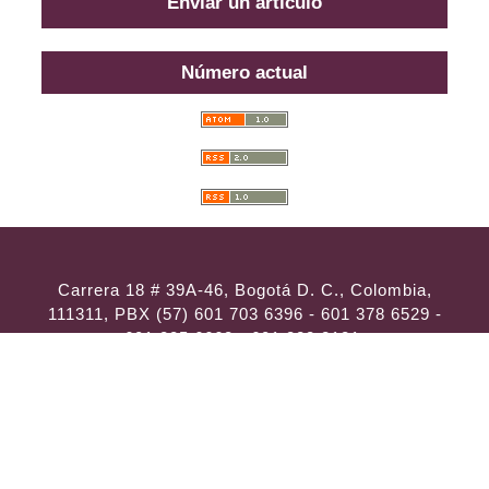
Enviar un artículo
Número actual
Carrera 18 # 39A-46, Bogotá D. C., Colombia,
111311, PBX (57) 601 703 6396 - 601 378 6529 -
601 285 6668 - 601 323 2181,
En Lima: Calle Libertad 114, Of. 306,
Llamadas y Mensajes por
WhatsApp al (57)
314 486 3057
e-mail:
consultas@ilae.edu.co
Instalación y Configuración
ABG -
Webconection
- Lima - Perú