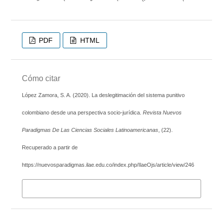
PDF
HTML
Cómo citar
López Zamora, S. A. (2020). La deslegitimación del sistema punitivo
colombiano desde una perspectiva socio-jurídica.
Revista Nuevos
Paradigmas De Las Ciencias Sociales Latinoamericanas
, (22).
Recuperado a partir de
https://nuevosparadigmas.ilae.edu.co/index.php/IlaeOjs/article/view/246
Más formatos de cita