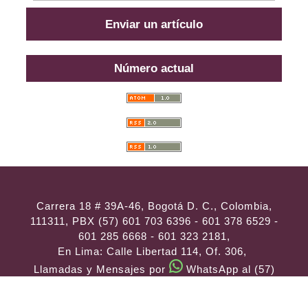
Enviar un artículo
Número actual
Carrera 18 # 39A-46, Bogotá D. C., Colombia,
111311, PBX (57) 601 703 6396 - 601 378 6529 -
601 285 6668 - 601 323 2181,
En Lima: Calle Libertad 114, Of. 306,
Llamadas y Mensajes por
WhatsApp al (57)
314 486 3057
e-mail:
consultas@ilae.edu.co
Instalación y Configuración
ABG -