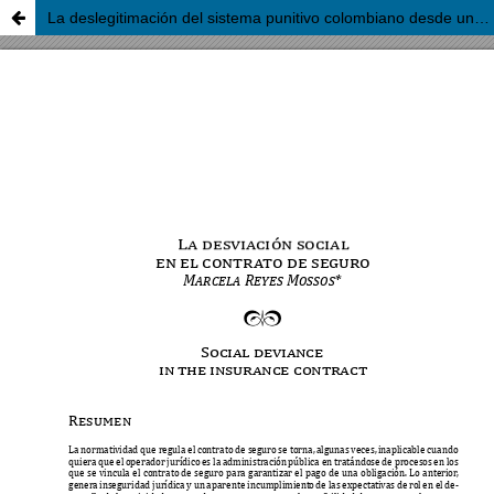
La deslegitimación del sistema punitivo colombiano desde una perspectiva socio-jurídica