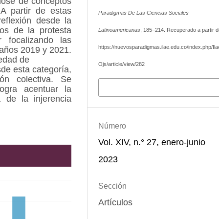
ndose de conceptos
 A partir de estas
Paradigmas De Las Ciencias Sociales
eflexión desde la
os de la protesta
Latinoamericanas
, 185–214. Recuperado a partir d
r focalizando las
https://nuevosparadigmas.ilae.edu.co/index.php/Ila
 años 2019 y 2021.
iedad de
Ojs/article/view/282
sde esta categoría,
ón colectiva. Se
Más formatos de cita
ogra acentuar la
a de la injerencia
Número
Vol. XIV, n.° 27, enero-junio
2023
Sección
Artículos