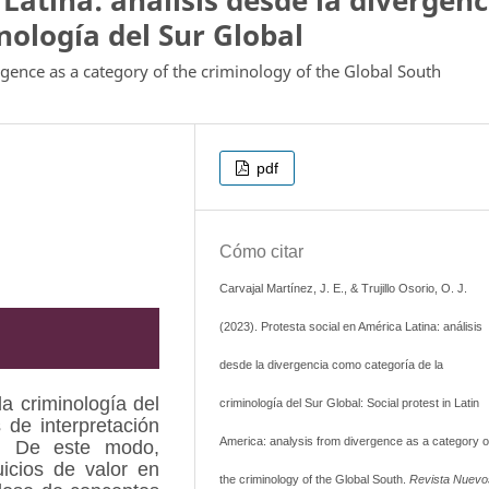
Latina: análisis desde la divergenc
nología del Sur Global
ergence as a category of the criminology of the Global South
pdf
Cómo citar
Carvajal Martínez, J. E., & Trujillo Osorio, O. J.
(2023). Protesta social en América Latina: análisis
desde la divergencia como categoría de la
la criminología del
criminología del Sur Global: Social protest in Latin
 de interpretación
America: analysis from divergence as a category o
s. De este modo,
uicios de valor en
the criminology of the Global South.
Revista Nuevo