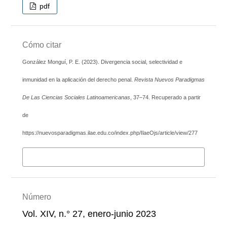
pdf
Cómo citar
González Monguí, P. E. (2023). Divergencia social, selectividad e
inmunidad en la aplicación del derecho penal.
Revista Nuevos Paradigmas
De Las Ciencias Sociales Latinoamericanas
, 37–74. Recuperado a partir
de
https://nuevosparadigmas.ilae.edu.co/index.php/IlaeOjs/article/view/277
Más formatos de cita
Número
Vol. XIV, n.° 27, enero-junio 2023