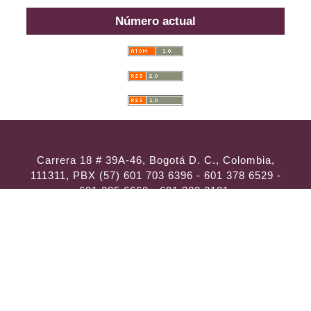
Número actual
Carrera 18 # 39A-46, Bogotá D. C., Colombia,
111311, PBX (57) 601 703 6396 - 601 378 6529 -
601 285 6668 - 601 323 2181,
En Lima: Calle Libertad 114, Of. 306,
Llamadas y Mensajes por
WhatsApp al (57)
314 486 3057
e-mail:
consultas@ilae.edu.co
Instalación y Configuración
ABG -
Webconection
- Lima - Perú