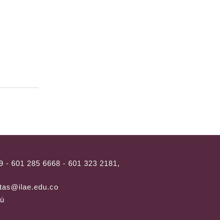
9 - 601 285 6668 - 601 323 2181,
tas@ilae.edu.co
rú