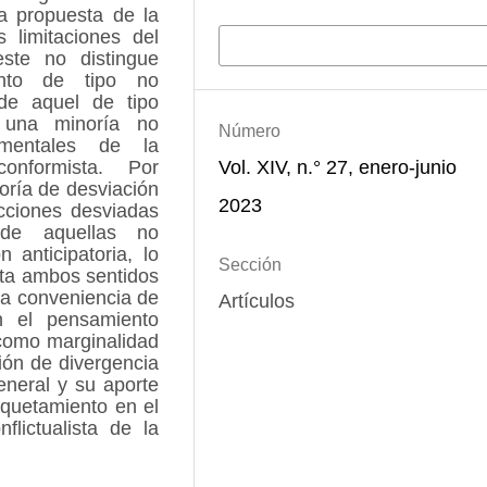
la propuesta de la
s limitaciones del
Más formatos de cita
ste no distingue
ento de tipo no
de aquel de tipo
 una minoría no
Número
amentales de la
Vol. XIV, n.° 27, enero-junio
nformista. Por
goría de desviación
2023
acciones desviadas
 de aquellas no
n anticipatoria, lo
Sección
cta ambos sentidos
la conveniencia de
Artículos
n el pensamiento
 como marginalidad
ión de divergencia
eneral y su aporte
iquetamiento en el
lictualista de la