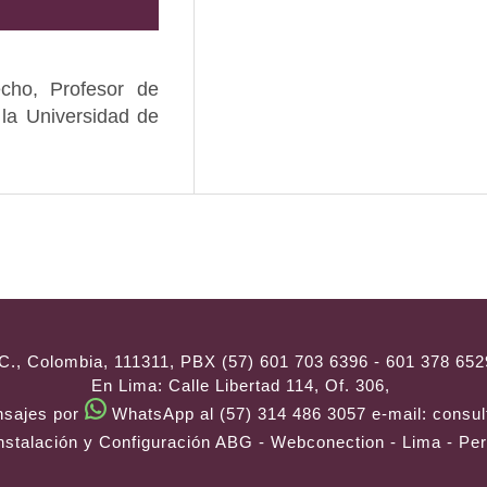
echo, Profesor de
 la Universidad de
C., Colombia, 111311, PBX (57) 601 703 6396 - 601 378 652
En Lima: Calle Libertad 114, Of. 306,
nsajes por
WhatsApp al (57) 314 486 3057
e-mail:
consul
nstalación y Configuración
ABG - Webconection
- Lima - Pe