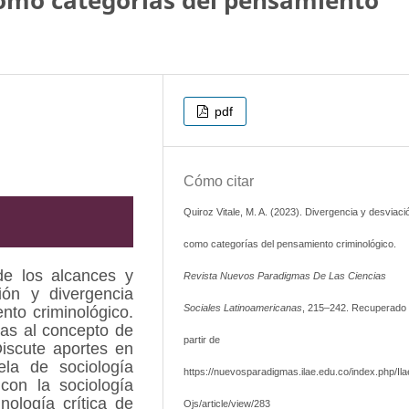
como categorías del pensamiento
pdf
Cómo citar
Quiroz Vitale, M. A. (2023). Divergencia y desviaci
como categorías del pensamiento criminológico.
de los alcances y
Revista Nuevos Paradigmas De Las Ciencias
ión y divergencia
Sociales Latinoamericanas
, 215–242. Recuperado
nto criminológico.
das al concepto de
partir de
Discute aportes en
ela de sociología
https://nuevosparadigmas.ilae.edu.co/index.php/Ila
con la sociología
inología crítica de
Ojs/article/view/283