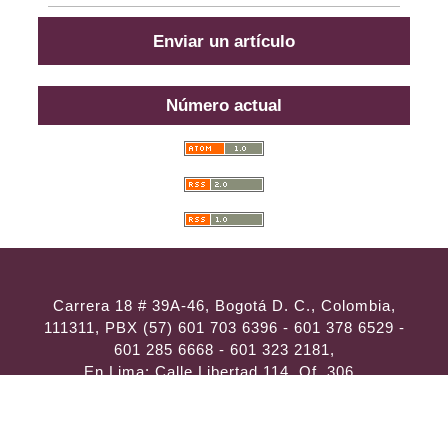
Enviar un artículo
Número actual
Carrera 18 # 39A-46, Bogotá D. C., Colombia,
111311, PBX (57) 601 703 6396 - 601 378 6529 -
601 285 6668 - 601 323 2181,
En Lima: Calle Libertad 114, Of. 306,
Llamadas y Mensajes por
WhatsApp al (57)
314 486 3057
e-mail:
consultas@ilae.edu.co