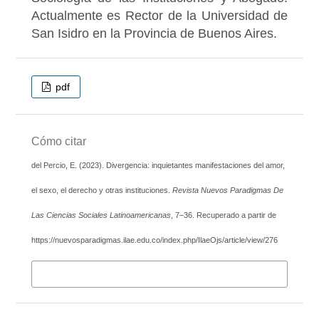
Actualmente es Rector de la Universidad de
San Isidro en la Provincia de Buenos Aires.
pdf
Cómo citar
del Percio, E. (2023). Divergencia: inquietantes manifestaciones del amor,
el sexo, el derecho y otras instituciones.
Revista Nuevos Paradigmas De
Las Ciencias Sociales Latinoamericanas
, 7–36. Recuperado a partir de
https://nuevosparadigmas.ilae.edu.co/index.php/IlaeOjs/article/view/276
Más formatos de cita