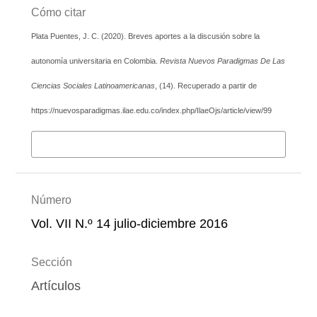
Cómo citar
Plata Puentes, J. C. (2020). Breves aportes a la discusión sobre la
autonomía universitaria en Colombia.
Revista Nuevos Paradigmas De Las
Ciencias Sociales Latinoamericanas
, (14). Recuperado a partir de
https://nuevosparadigmas.ilae.edu.co/index.php/IlaeOjs/article/view/99
Más formatos de cita
Número
Vol. VII N.º 14 julio-diciembre 2016
Sección
Artículos