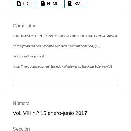
PDF
HTML
XML
Cómo citar
Trejo Narváez, G. H. (2020). Eutanasia y derecho penal.
Revista Nuevos
Paradigmas De Las Ciencias Sociales Latinoamericanas
, (15).
Recuperado a partir de
https://nuevosparadigmas.ilae.edu.co/index.php/IlaeOjs/article/view/81
Más formatos de cita
Número
Vol. VIII n.º 15 enero-junio 2017
Sección