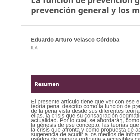
La función de prevención g
prevención general y los 
Eduardo Arturo Velasco Córdoba
ILA
Resumen
El presente artículo tiene que ver con ese 
teoría penal descrito como la función de pr
de la pena vista desde sus diferentes teorí
ellas, la crisis que su consagración dogmáti
actualidad. Por lo cual, se abordarán, como
la génesis de ese concepto, las teorías que
la crisis que afronta y como propuesta de a
sugerencia de acudir a los medios de info
usados de manera ordinaria y accesibles ca