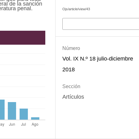
eral de la sanción
eratura penal.
Ojs/article/view/43
Más formatos de cita
Número
Vol. IX N.º 18 julio-diciembre
2018
Sección
Artículos