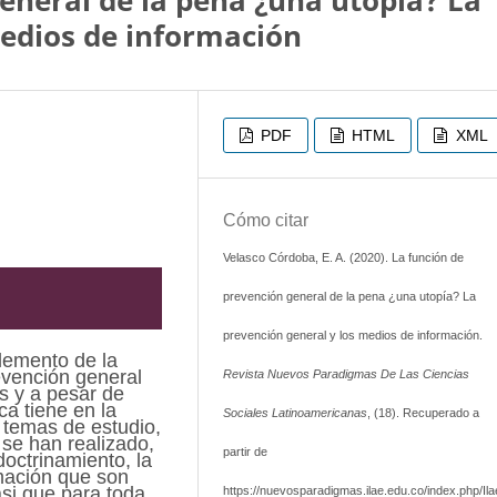
eneral de la pena ¿una utopía? La
medios de información
PDF
HTML
XML
Cómo citar
Velasco Córdoba, E. A. (2020). La función de
prevención general de la pena ¿una utopía? La
prevención general y los medios de información.
elemento de la
evención general
Revista Nuevos Paradigmas De Las Ciencias
as y a pesar de
ca tiene en la
Sociales Latinoamericanas
, (18). Recuperado a
 temas de estudio,
 se han realizado,
partir de
doctrinamiento, la
rmación que son
si que para toda
https://nuevosparadigmas.ilae.edu.co/index.php/Ila