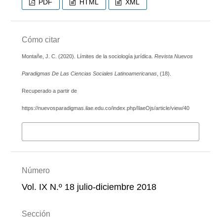
PDF
HTML
XML
Cómo citar
Montañe, J. C. (2020). Límites de la sociología jurídica.
Revista Nuevos
Paradigmas De Las Ciencias Sociales Latinoamericanas
, (18).
Recuperado a partir de
https://nuevosparadigmas.ilae.edu.co/index.php/IlaeOjs/article/view/40
Más formatos de cita
Número
Vol. IX N.º 18 julio-diciembre 2018
Sección