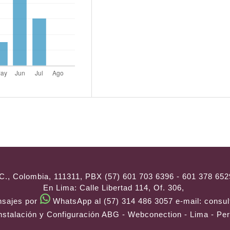
C., Colombia, 111311, PBX (57) 601 703 6396 - 601 378 652
En Lima: Calle Libertad 114, Of. 306,
nsajes por
WhatsApp al (57) 314 486 3057
e-mail:
consul
nstalación y Configuración
ABG - Webconection
- Lima - Pe