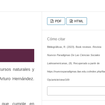
PDF
HTML
Cómo citar
Bibliográficas, R. (2023). Book reviews.
Revista
Nuevos Paradigmas De Las Ciencias Sociales
Latinoamericanas
, (8). Recuperado a partir de
cursos naturales y
https://nuevosparadigmas.ilae.edu.co/index.php/Ila
 Arturo Hernández.
Ojs/article/view/169
Más formatos de cita
el que cumple en