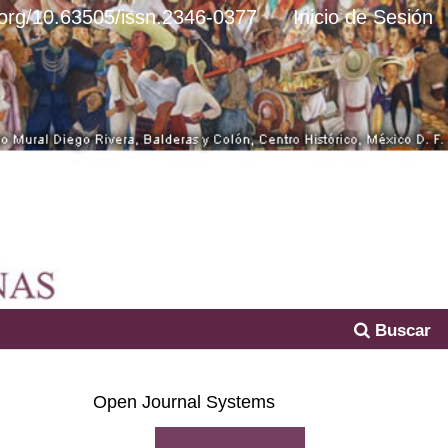
i.org/10.63505/issn.2346-0377
Inicio de Sesión
Buscar
Open Journal Systems