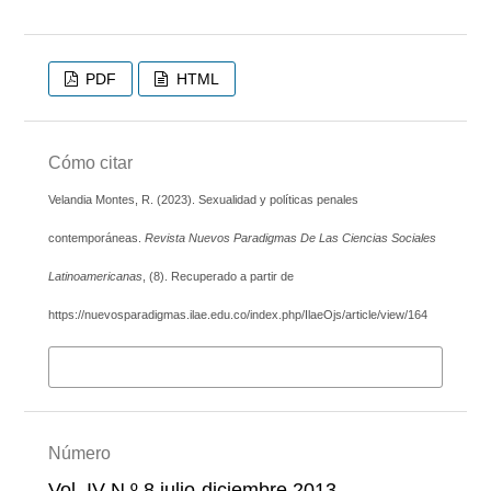
PDF
HTML
Cómo citar
Velandia Montes, R. (2023). Sexualidad y políticas penales
contemporáneas.
Revista Nuevos Paradigmas De Las Ciencias Sociales
Latinoamericanas
, (8). Recuperado a partir de
https://nuevosparadigmas.ilae.edu.co/index.php/IlaeOjs/article/view/164
Más formatos de cita
Número
Vol. IV N.º 8 julio-diciembre 2013