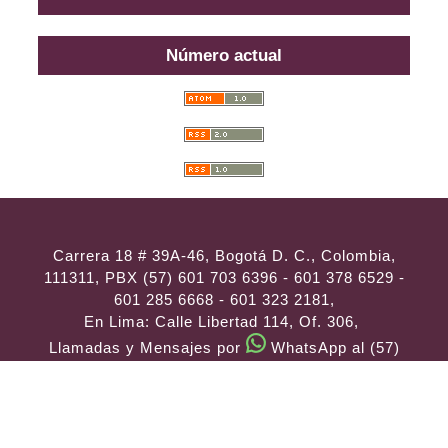
Número actual
Carrera 18 # 39A-46, Bogotá D. C., Colombia,
111311, PBX (57) 601 703 6396 - 601 378 6529 -
601 285 6668 - 601 323 2181,
En Lima: Calle Libertad 114, Of. 306,
Llamadas y Mensajes por
WhatsApp al (57)
314 486 3057
e-mail:
consultas@ilae.edu.co
Instalación y Configuración
ABG -
Webconection
- Lima - Perú