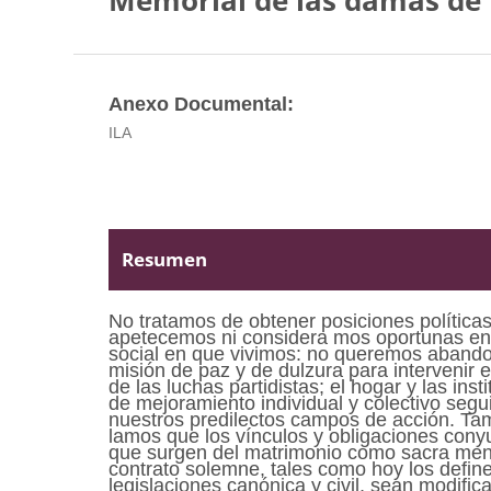
Memorial de las damas de
Anexo Documental:
ILA
Resumen
No tratamos de obtener posiciones políticas
apetecemos ni considera mos oportunas e
social en que vivimos: no queremos abando
misión de paz y de dulzura para intervenir 
de las luchas partidistas; el hogar y las inst
de mejoramiento individual y colectivo segu
nuestros predilectos campos de acción. T
lamos que los vínculos y obligaciones conyu
que surgen del matrimonio como sacra me
contrato solemne, tales como hoy los define
legislaciones canónica y civil, sean modifi