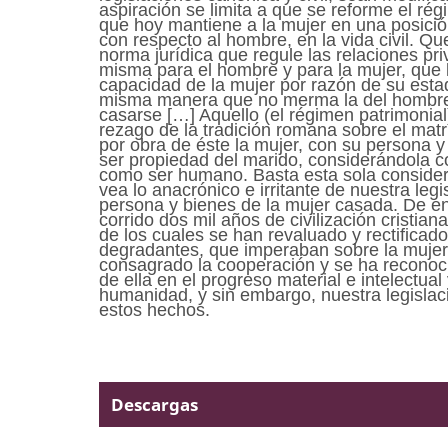
aspiración se limita a que se reforme el ré
que hoy mantiene a la mujer en una posición
con respecto al hombre, en la vida civil. Q
norma jurídica que regule las relaciones pr
misma para el hombre y para la mujer, que 
capacidad de la mujer por razón de su estado
misma manera que no merma la del hombre
casarse […] Aquello (el régimen patrimonial
rezago de la tradición romana sobre el mat
por obra de éste la mujer, con su persona 
ser propiedad del marido, considerándola 
como ser humano. Basta esta sola consider
vea lo anacrónico e irritante de nuestra legi
persona y bienes de la mujer casada. De e
corrido dos mil años de civilización cristian
de los cuales se han revaluado y rectificad
degradantes, que imperaban sobre la mujer
consagrado la cooperación y se ha reconoci
de ella en el progreso material e intelectual
humanidad, y sin embargo, nuestra legisla
estos hechos.
Descargas