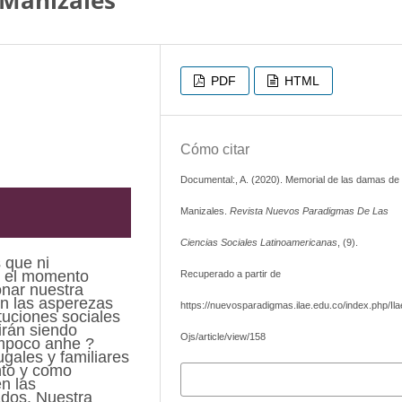
 Manizales
PDF
HTML
Cómo citar
Documental:, A. (2020). Memorial de las damas de
Manizales.
Revista Nuevos Paradigmas De Las
Ciencias Sociales Latinoamericanas
, (9).
 que ni
n el momento
Recuperado a partir de
nar nuestra
en las asperezas
https://nuevosparadigmas.ilae.edu.co/index.php/Ila
ituciones sociales
irán siendo
Ojs/article/view/158
ampoco anhe ?
gales y familiares
nto y como
Más formatos de cita
n las
cados. Nuestra