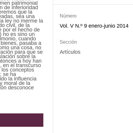
gimen patrimonial
 de inferioridad
ueremos que la
Número
ivadas, sea una
la ley no merme la
 civil, de la
Vol. V N.º 9 enero-junio 2014
 por el hecho de
) no es sino un
rimonio, cuando
Sección
y bienes, pasaba a
como una cosa, no
ación para que se
Artículos
slación sobre la
ntonces a hoy han
a, en el transcurso
o los conceptos
; se ha
do la influencia
 y moral de la
ción desconoce