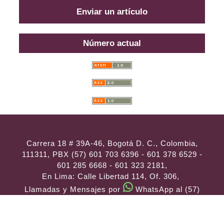
Enviar un artículo
Número actual
Carrera 18 # 39A-46, Bogotá D. C., Colombia,
111311, PBX (57) 601 703 6396 - 601 378 6529 -
601 285 6668 - 601 323 2181,
En Lima: Calle Libertad 114, Of. 306,
Llamadas y Mensajes por
WhatsApp al (57)
314 486 3057
e-mail:
consultas@ilae.edu.co
Instalación y Configuración
ABG -