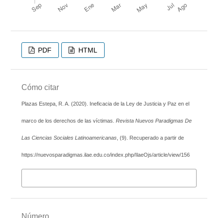
PDF
HTML
Cómo citar
Plazas Estepa, R. A. (2020). Ineficacia de la Ley de Justicia y Paz en el
marco de los derechos de las víctimas.
Revista Nuevos Paradigmas De
Las Ciencias Sociales Latinoamericanas
, (9). Recuperado a partir de
https://nuevosparadigmas.ilae.edu.co/index.php/IlaeOjs/article/view/156
Más formatos de cita
Número