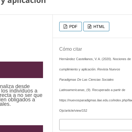
y aplicación
PDF
HTML
Cómo citar
Hernández Castellanos, V. A. (2020). Nociones de
cumplimiento y aplicación.
Revista Nuevos
Paradigmas De Las Ciencias Sociales
analiza desde
los individuos a
Latinoamericanas
, (9). Recuperado a partir de
recta a no ser que
len obligados a
https://nuevosparadigmas.ilae.edu.co/index.php/Ila
ales.
Ojs/article/view/152
Más formatos de cita