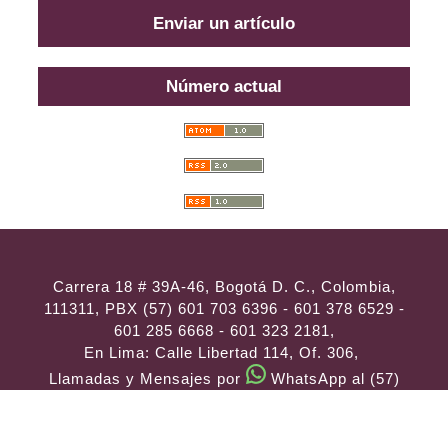
Enviar un artículo
Número actual
Carrera 18 # 39A-46, Bogotá D. C., Colombia,
111311, PBX (57) 601 703 6396 - 601 378 6529 -
601 285 6668 - 601 323 2181,
En Lima: Calle Libertad 114, Of. 306,
Llamadas y Mensajes por
WhatsApp al (57)
314 486 3057
e-mail:
consultas@ilae.edu.co
Instalación y Configuración
ABG -