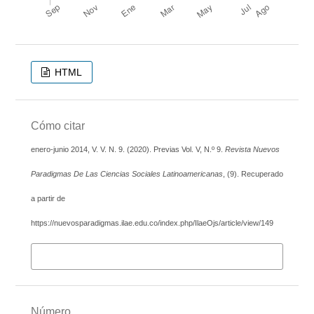
HTML
Cómo citar
enero-junio 2014, V. V. N. 9. (2020). Previas Vol. V, N.º 9.
Revista Nuevos
Paradigmas De Las Ciencias Sociales Latinoamericanas
, (9). Recuperado
a partir de
https://nuevosparadigmas.ilae.edu.co/index.php/IlaeOjs/article/view/149
Más formatos de cita
Número