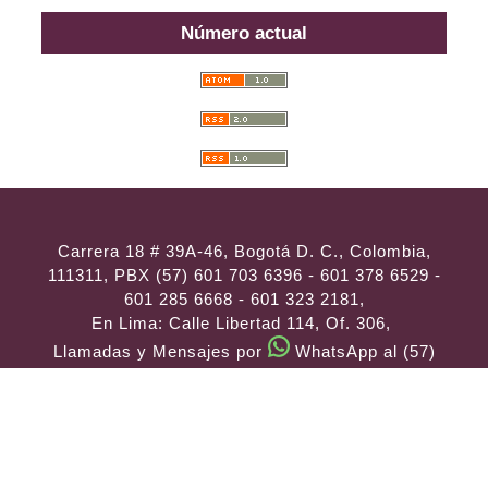
Número actual
Carrera 18 # 39A-46, Bogotá D. C., Colombia,
111311, PBX (57) 601 703 6396 - 601 378 6529 -
601 285 6668 - 601 323 2181,
En Lima: Calle Libertad 114, Of. 306,
Llamadas y Mensajes por
WhatsApp al (57)
314 486 3057
e-mail:
consultas@ilae.edu.co
Instalación y Configuración
ABG -
Webconection
- Lima - Perú