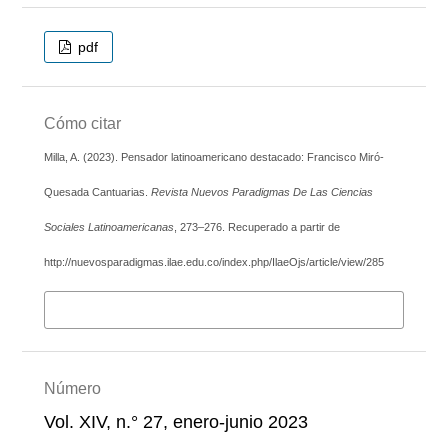
pdf
Cómo citar
Milla, A. (2023). Pensador latinoamericano destacado: Francisco Miró-
Quesada Cantuarias.
Revista Nuevos Paradigmas De Las Ciencias
Sociales Latinoamericanas
, 273–276. Recuperado a partir de
http://nuevosparadigmas.ilae.edu.co/index.php/IlaeOjs/article/view/285
Más formatos de cita
Número
Vol. XIV, n.° 27, enero-junio 2023