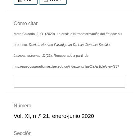
Cómo citar
Mora Caicedo, J. O. (2020). La crisis o la transformación del Estado: su
presente.
Revista Nuevos Paradigmas De Las Ciencias Sociales
Latinoamericanas
,
11
(21). Recuperado a partir de
http://nuevosparadigmas.ilae.edu.co/index.php/IlaeOjs/article/view/237
Más formatos de cita
Número
Vol. XI, n .º 21, enero-junio 2020
Sección