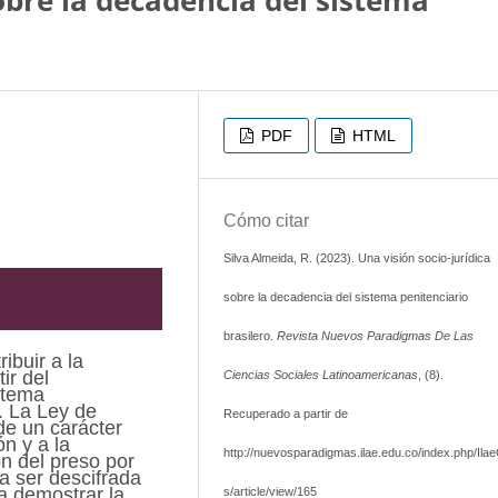
obre la decadencia del sistema
PDF
HTML
Cómo citar
Silva Almeida, R. (2023). Una visión socio-jurídica
sobre la decadencia del sistema penitenciario
brasilero.
Revista Nuevos Paradigmas De Las
ibuir a la
ir del
Ciencias Sociales Latinoamericanas
, (8).
stema
. La Ley de
Recuperado a partir de
de un carácter
ón y a la
http://nuevosparadigmas.ilae.edu.co/index.php/Ilae
ón del preso por
a ser descifrada
a demostrar la
s/article/view/165