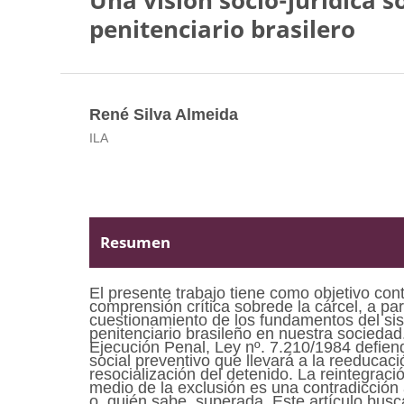
Una visión socio-jurídica s
penitenciario brasilero
René Silva Almeida
ILA
Resumen
El presente trabajo tiene como objetivo contr
comprensión crítica sobrede la cárcel, a part
cuestionamiento de los fundamentos del si
penitenciario brasileño en nuestra sociedad
Ejecución Penal, Ley nº. 7.210/1984 defien
social preventivo que llevará a la reeducaci
resocialización del detenido. La reintegraci
medio de la exclusión es una contradicción 
o, quién sabe, superada. Este artículo busc