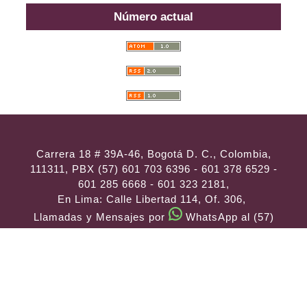
Número actual
Carrera 18 # 39A-46, Bogotá D. C., Colombia,
111311, PBX (57) 601 703 6396 - 601 378 6529 -
601 285 6668 - 601 323 2181,
En Lima: Calle Libertad 114, Of. 306,
Llamadas y Mensajes por
WhatsApp al (57)
314 486 3057
e-mail:
consultas@ilae.edu.co
Instalación y Configuración
ABG -
Webconection
- Lima - Perú