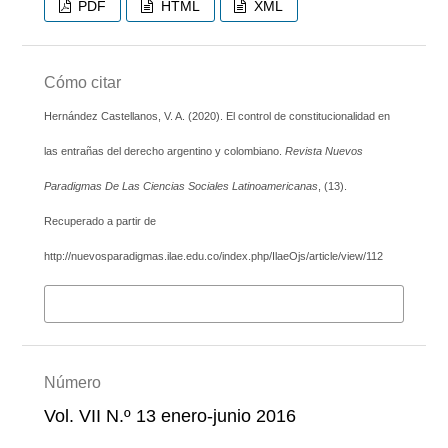
PDF
HTML
XML
Cómo citar
Hernández Castellanos, V. A. (2020). El control de constitucionalidad en
las entrañas del derecho argentino y colombiano.
Revista Nuevos
Paradigmas De Las Ciencias Sociales Latinoamericanas
, (13).
Recuperado a partir de
http://nuevosparadigmas.ilae.edu.co/index.php/IlaeOjs/article/view/112
Más formatos de cita
Número
Vol. VII N.º 13 enero-junio 2016