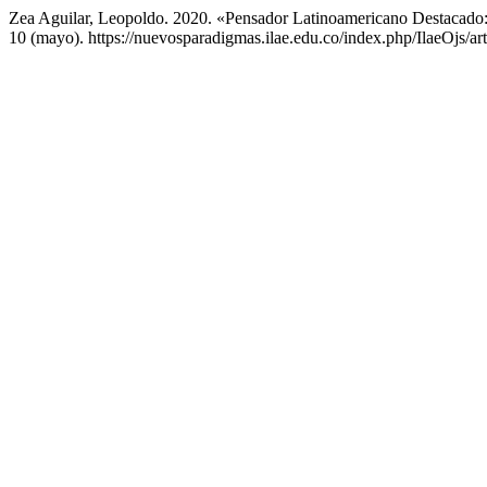
Zea Aguilar, Leopoldo. 2020. «Pensador Latinoamericano Destacado
10 (mayo). https://nuevosparadigmas.ilae.edu.co/index.php/IlaeOjs/art