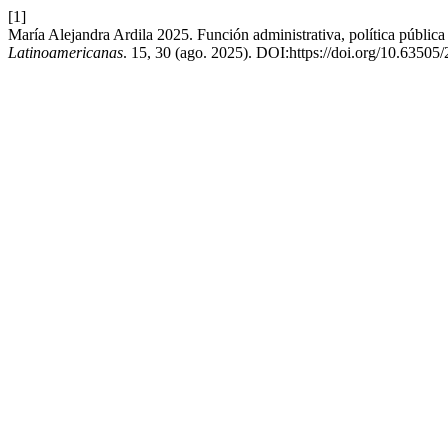
[1]
María Alejandra Ardila 2025. Función administrativa, política públic
Latinoamericanas
. 15, 30 (ago. 2025). DOI:https://doi.org/10.6350