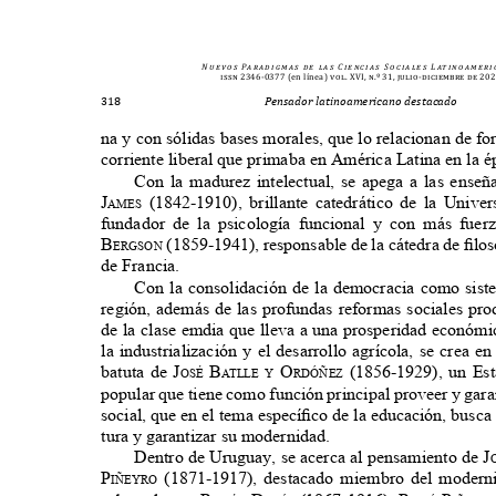
N u e v o s
Pa r a d i g m a s
d e
l a s
C i e n c i a s
S o c i a l e s
L at i n o a m e r i 
issn 2346-0377
(en línea)
vol. XVI, n.º 31, julio-diciembre de 2
318
Pensador latinoamericano destacado
na y con sólidas bases morales, que lo relacionan de f
corriente liberal que primaba en América Latina en la 
Con la madurez intelectual, se apega a las ense
J
(1842-1910), brillante catedrático de la Univ
aMeS
fundador de la psicología funcional y con más fuer
b
(1859-1941), responsable de la cátedra de ﬁlo
ergSon
de Francia.
Con la consolidación de la democracia como sist
región, además de las profundas reformas sociales pr
de la clase emdia que lleva a una prosperidad económ
la industrialización y el desarrollo agrícola, se crea 
batuta de
J
b
o
(1856-1929), un Es
oSé
a
t
lle y
rdóñez
popular que tiene como función principal proveer y gara
social, que en el tema especíﬁco de la educación, busc
tura y garantizar su modernidad.
Dentro de Uruguay, se acerca al pensamiento de
J
p
(1871-1917), destacado miembro del modern
iñeyro