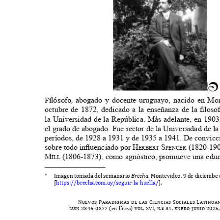
n
F
il
ó
so
f
o
,
abogado y docente uruguayo, nacido en Mo
octubre de 1872, dedicado a la enseñanza de la ﬁlos
la Universidad de la República. Más adelante, en 190
el grado de abogado. Fue rector de la Universidad de 
períodos, de 1928 a 1931 y de 1935 a 1941. De convicc
sobre todo inﬂuenciado por H
S
(1820-19
erbert
pencer
M
(1806-1873), como agnóstico, promueve una ed
ill
*
I
magen tomada del semanario
Brecha
, M
ontevideo
, 9
de diciem
b
e
[
https
://b
recha
.
com
.
u
y/
seguir
-
la
-
huella
/
].
Nuevos Paradigmas de las Ciencias Sociales Latino
issn 2346-0377 (
en l
í
nea
) vol. XVI, n.º 31, enero-junio 2025,