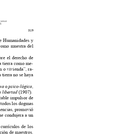
c a n a s
025
319
d de Humanidades y
, como muestra del
obre el derecho de
“la tierra como me-
ón o vivienda”, ra-
a tierra no se haya
iva
o
psico-lógica
,
a libertad
(1907).
otable impulsor de
e todos los dogmas
ciencias, promovió
 que condujera a un
 currículos de los
mación de maestros.