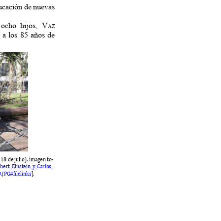
educación de nuevas
 ocho hijos,
V
az
8 a los 85 años de
. 18
de julio
),
imagen to
-
l
b
ert
_E
instein
_y_C
arlos
_
.JPG#
filelinks
].