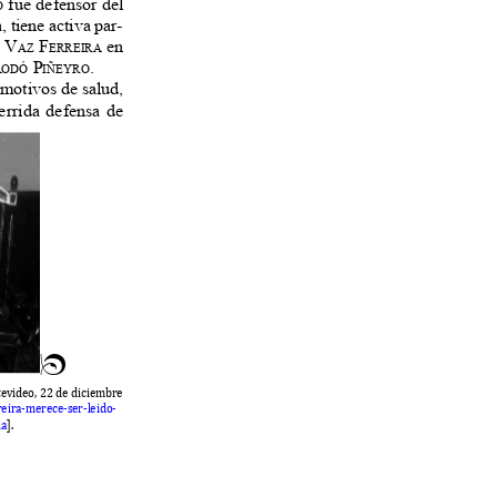
fue defensor del
o
, tiene activa par-
e
V
F
en
az
erreira
r
p
.
odó
iñeyro
r motivos de salud,
uerrida defensa de
n
tevideo
, 22
de diciem
b
re
reira
-
merece
-
ser
-
leido
-
ia
].