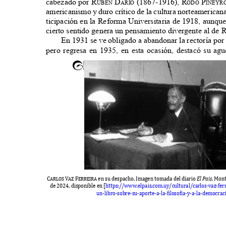
cabezado por
r
d
(1867-1916),
r
p
ubén
arío
odó
iñeyr
americanismo y duro crítico de la cultura norteamericana
ticipación en la Reforma Universitaria de 1918, aunqu
cierto sentido genera un pensamiento divergente al de
En 1931 se ve obligado a abandonar la rectoría po
pero regresa en 1935, en esta ocasión, destacó su ag
m
Carlos Vaz Ferreira
en su despacho
. I
magen tomada del diario
E
l
P
ais
, M
on
de
2024,
disponi
b
le en
[
https
://www.
elpais
.
com
.
u
y/
cultural
/
carlos
-
vaz
-f
er
un
-
li
b
ro
-
so
b
re
-
su
-
aporte
-
a
-
la
-
filosofia
-y-
a
-
la
-
democrac