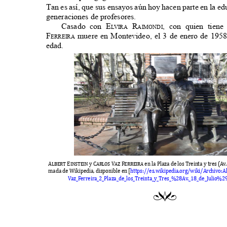
Tan es así, que sus ensayos aún hoy hacen parte en la 
generaciones de profesores.
Casado con
e
r
, con quien tiene
l
V
ira
aiMondi
F
muere en Montevideo, el 3 de enero de 195
erreira
edad.
Al
b
ert Einstein y Carlos Vaz Ferreira
en la
P
laza de los
T
reinta
y
tres
(A
v
mada de
W
ikipedia
,
disponi
b
le en
[
https
://
es
.w
ikipedia
.
org
/w
iki
/A
rchivo
:A
V
az
_F
erreira
_2_P
laza
_
de
_
los
_T
reinta
_y_T
res
_%28A
v
._18_
de
_J
ulio
%29
ef