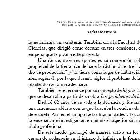
N u e v o s
Pa r a d i g m a s
d e
l a s
C i e n c i a s
S o c i a l e s
L at i n o a m e r i 
issn 2346-0377
(en línea)
vol. XVI, n.º 31, julio-diciembre de 2
Carlos Faz Ferreira
la autonomía universitaria. También crea la Faculta
Ciencias, que dirigió como decano en tres ocasiones
empeño que le puso a este proyecto.
Una de sus mayores aportes es su concepción s
propiedad de la tierra, donde hace la distinción entre 
dio de producción” y “la tierra como lugar de habitaci
zón, según él, por la que durante siglos el problema de l
planteado de forma adecuada.
También se le reconoce por su concepto de
lógica v
que se desarrolla a partir de su obra
Los problemas de l
Dedicó 62 años de su vida a la docencia y fue n
una enseñanza abierta con la que buscaba la condena d
de escuela. Así, en el campo de las humanidades y las 
la enseñanza e investigación en un nivel superior sin
título profesional.
De este modo, participó de manera activa en los
cursos de pedagogía en el intento de inﬂuir en la for