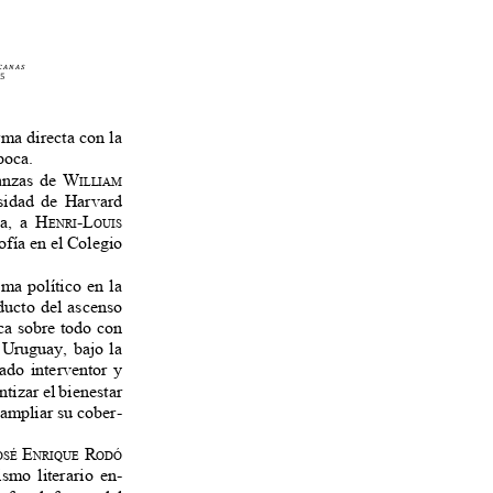
c a n a s
025
orma directa con la
época.
ñanzas de
W
illiaM
ersidad de Harvard
za, a
h
-l
enri
ouiS
sofía en el Colegio
ema político en la
oducto del ascenso
ica sobre todo con
en Uruguay, bajo la
tado interventor y
ntizar el bienestar
a ampliar su cober-
e
r
oSé
nrique
odó
ismo literario en-