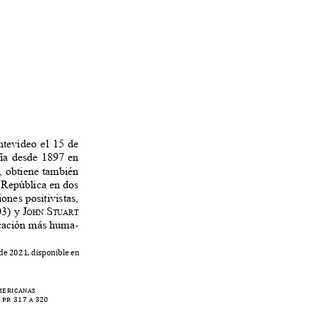
ntevideo el 15 de
ofía desde 1897 en
3, obtiene también
la República en dos
iones positivistas,
03) y
J
S
ohn
tuart
ucación más huma-
 de
2021,
disponi
b
le en
americanas
 p
p
.
3
17 a 320