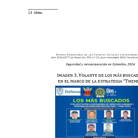
13 I
dem
.
N u e v o s
Pa r a d i g m a s
d e
l a s
C i e n c i a s
S o c i a l e s
L at i n o a m e r i 
issn 2346-0377
(en línea)
vol. XVI, n.º 32, julio-diciembre 2025, Cristhia
Seguridad y reincorporación en Colombia, 2024
Imagen 3. Volante de los m
á
s busca
en el marco de la estrategia “Them