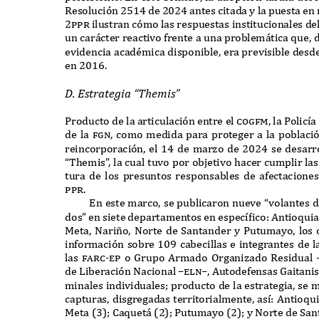
R
esolución
2514
de
2024
antes citada y la puesta en
2ppr
ilustran cómo las respuestas institucionales de
un car
á
cter reactivo frente a una problem
á
tica
q
ue
,
evidencia acad
é
mica disponible
,
era previsible desd
en
2016.
D. E
strate
g
ia
“T
he
m
is
”
P
roducto de la articulación entre el
cog
f
m,
la
P
olic
í
a
de la
f
gn,
como medida para proteger a la poblac
reincorporación
,
el
14
de marzo de
2024
se desarr
“T
hemis
”
,
la cual tuvo por objetivo hacer cumplir la
tura de los presuntos responsables de afectacione
ppr.
E
n este marco
,
se publicaron nueve
“
volantes d
dos
”
en siete departamentos en espec
íf
ico
: A
ntio
q
uia
M
eta
, N
ari
ñ
o
, N
orte de
S
antander y
P
utumayo
,
los 
información sobre
109
cabecillas e integrantes de 
las
f
arc-ep
o
G
rupo
A
rmado
O
rganizado
R
esidual
de
L
iberación
N
acional
–eln–, A
utodefensas
G
aitanis
minales individuales
;
producto de la estrategia
,
se m
capturas
,
disgregadas territorialmente
,
as
í: A
ntio
q
u
M
eta
(3); C
a
q
uet
á (2); P
utumayo
(2);
y
N
orte de
S
an