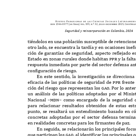
N u e v o s
Pa r a d i g m a s
d e
l a s
C i e n c i a s
S o c i a l e s
L at i n o a m e r i 
issn 2346-0377
(en línea)
vol. XVI, n.º 32, julio-diciembre 2025, Cristhia
Seguridad y reincorporación en Colombia, 2024
ti
é
ndolos en una población susceptible de retencione
otro lado
,
se encuentra la tard
í
a y en ocasiones ine
f
ción de garant
í
as de seguridad
,
aspecto re
f
lejado e
E
stado en zonas rurales donde habitan
ppr
y la fal
respuesta inmediata por parte del sector defensa an
con
f
iguración de riesgo
.
E
n este sentido
,
la investigación se direccion
e
f
icacia de las pol
í
ticas de seguridad de
ppr
frente
ción del riesgo
q
ue representan los
gao. P
or lo anter
un an
á
lisis de las pol
í
ticas adoptadas por el
M
inis
N
acional
–mdn–
como encargado de la seguridad 
para relacionar resultados obtenidos de estas estr
punto
,
se resaltar
á
un entendimiento basado en c
concretas adoptadas por el sector defensa termina
en realidades concretas para los
f
irmantes de paz
.
E
n seguida
,
se relacionar
á
n los principales foc
q
ue participan los
gao,
al identi
f
icar los principales 