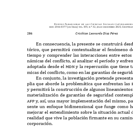
N u e v o s
Pa r a d i g m a s
d e
l a s
C i e n c i a s
S o c i a l e s
L at i n o a m e r i 
issn 2346-0377
(en línea)
vol. XVI, n.º 32, julio-diciembre 2025, Cristhia
286
Cristhian Leonardo Díaz Pérez
E
n consecuencia
,
la presente se construir
á
desd
tórico
, q
ue permitir
á
conte
x
tualizar el fenómeno d
tiempo y comprender las interacciones entre estos 
n
á
micas del con
f
licto
,
al analizar el per
í
odo y enfre
adoptada desde el
mdn
y la repercusión
q
ue tiene t
micas del con
f
licto
,
como en las garant
í
as de segurid
E
n conjunto
,
la investigación pretende present
plia
q
ue aborde la problem
á
tica
q
ue enfrentan las
y permitir
á
la construcción de algunos lineamiento
materialización de garant
í
as de seguridad contemp
a
f
p
y
,
as
í,
una mayor implementación del mismo
,
pa
sente un enfo
q
ue bidimensional
q
ue funge como 
mejorar el entendimiento sobre la situación actual
realidad
q
ue vive la población
f
irmante en su camino
corporación
.