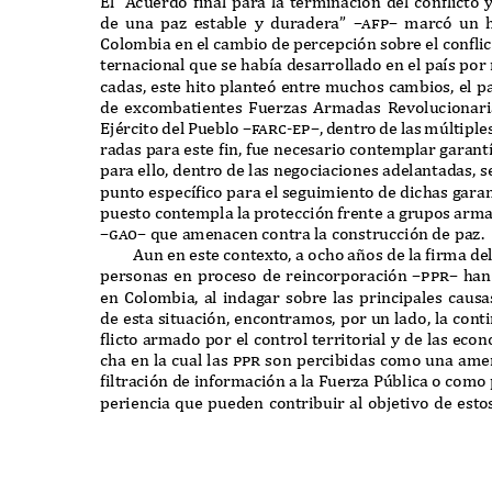
E
l
“
A
cuerdo
f
inal para la terminación del con
f
licto
de una paz estable y duradera
” –a
f
p–
marcó un h
C
olombia en el cambio de percepción sobre el con
f
li
ternacional
q
ue se hab
í
a desarrollado en el pa
í
s por
cadas
,
este hito planteó entre muchos cambios
,
el p
de e
x
combatientes
F
uerzas
A
rmadas
R
evolucionar
E
j
é
rcito del
P
ueblo
–
f
arc-ep–,
dentro de las m
ú
ltiple
radas para este
f
in
,
fue necesario contemplar garant
para ello
,
dentro de las negociaciones adelantadas
,
s
punto espec
íf
ico para el seguimiento de dichas gara
puesto contempla la protección frente a grupos ar
–gao– q
ue amenacen contra la construcción de paz
.
A
un en este conte
x
to
,
a ocho a
ñ
os de la
f
irma de
personas en proceso de reincorporación
–ppr–
han
en
C
olombia
,
al indagar sobre las principales cau
de esta situación
,
encontramos
,
por un lado
,
la cont
f
licto armado por el control territorial y de las eco
cha en la cual las
ppr
son percibidas como una ame
f
iltración de información a la
F
uerza
Pú
blica o como
periencia
q
ue pueden contribuir al objetivo de esto