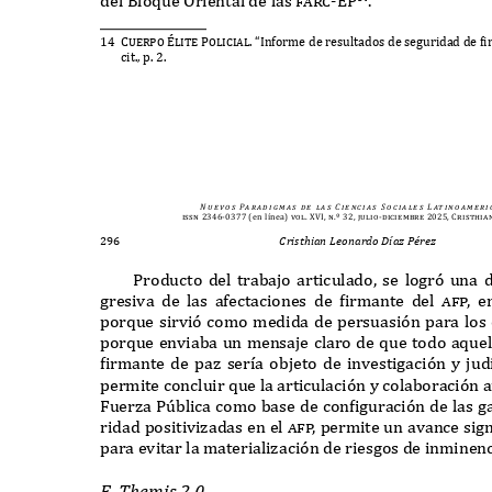
14 Cuerpo
Élite Policial. “I
nforme de resultados de seguridad de
f
i
cit
.,
p
. 2.
N u e v o s
Pa r a d i g m a s
d e
l a s
C i e n c i a s
S o c i a l e s
L at i n o a m e r i 
issn 2346-0377
(en línea)
vol. XVI, n.º 32, julio-diciembre 2025, Cristhia
296
Cristhian Leonardo Díaz Pérez
P
roducto del trabajo articulado
,
se logró una 
gresiva de las afectaciones de
f
irmante del
a
f
p
,
e
por
q
ue sirvió como medida de persuasión para los
por
q
ue enviaba un mensaje claro de
q
ue todo a
q
ue
f
irmante de paz ser
í
a objeto de investigación y jud
permite concluir
q
ue la articulación y colaboración
F
uerza
Pú
blica como base de con
f
iguración de las g
ridad positivizadas en el
a
f
p
,
permite un avance sign
para evitar la materialización de riesgos de inminen
E. T
he
m
is
2.0