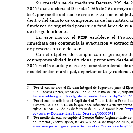
S
u creación se da mediante
D
ecreto
299
de
2017
q
ue adiciona al
D
ecreto
1066
de
26
de mayo d
4
lo
4,
por medio del cual se crea el
pesp
con el objet
dentro del
á
mbito de competencias de las institucio
funciones de seguridad para
ppr
y familiares de
pp
de riesgo inminente
.
E
n este marco
,
el
pesp
establece el
P
roto
I
nmediata
q
ue contempla la evacuación y e
x
tracci
de personas objeto del
a
f
p
.
C
on el objetivo de cumplir con el principio 
corresponsabilidad institucional propuesto desde e
2017
reci
é
n citado y el
pesp
y fomentar adem
á
s de a
nes del orden municipal
,
departamental y nacional
,
3
“P
or el cual se crea el
S
istema
I
ntegral de
S
eguridad para el
E
jer
sep–
”
,
D
iario
Of
i
c
ia
l
,
n
.° 50.241,
de
29
de mayo de
2017,
dispon
funcionpublica
.
gov
.
co
/
eva
/
gestornormativo
/
norma
.
php
?
i
=80526
4
“P
or el cual se adiciona el
C
ap
í
tulo
4
al
Tí
tulo
1,
de la
P
arte
4
d
n
ú
mero
1066
de
2015,
en lo
q
ue hace referencia a un programa
Of
i
c
ia
l
,
n
.° 50.156,
de
23
de febrero de
2017,
disponible en
[
http
gov
.
co
/
vie
wD
ocument
.
asp
?
ruta
=D
ecretos
/30030379
].
5
“P
or medio del cual se e
x
pide el
D
ecreto
Ú
nico
R
eglamentario de
del
I
nterior
”
,
D
iario
Of
i
c
ia
l
,
n
.° 49.523,
de
26
de mayo de
2015,
d
www.
suin
-
juriscol
.
gov
.
co
/
vie
wD
ocument
.
asp
?
ruta
=D
ecretos
/300