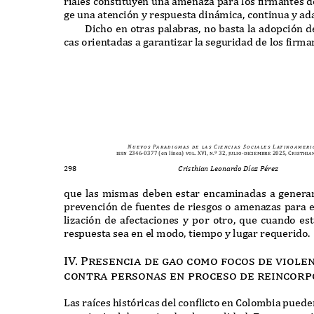
riales constituyen una amenaza para los
f
irmantes d
ge una atención y respuesta din
á
mica
,
continua y ad
D
icho en otras palabras
,
no basta la adopción d
cas orientadas a garantizar la seguridad de los
f
irma
N u e v o s
Pa r a d i g m a s
d e
l a s
C i e n c i a s
S o c i a l e s
L at i n o a m e r i 
issn 2346-0377
(en línea)
vol. XVI, n.º 32, julio-diciembre 2025, Cristhia
298
Cristhian Leonardo Díaz Pérez
q
ue las mismas deben estar encaminadas a genera
prevención de fuentes de riesgos o amenazas para e
lización de afectaciones y por otro
, q
ue cuando es
respuesta sea en el modo
,
tiempo y lugar re
q
uerido
I
V
.
P
resencia de gao como
f
ocos de viole
contra personas en proceso de reincor
L
as ra
í
ces históricas del con
f
licto en
C
olombia puede