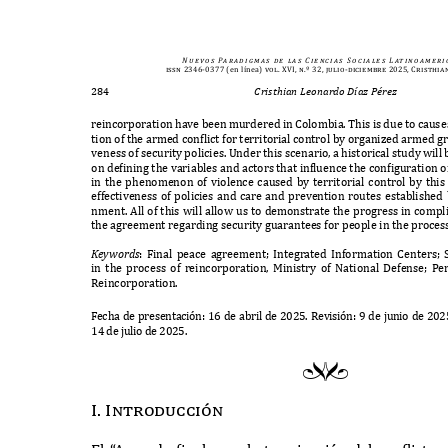
N u e v o s
Pa r a d i g m a s
d e
l a s
C i e n c i a s
S o c i a l e s
L at i n o a m e r i 
issn 2346-0377
(en línea)
vol. XVI, n.º 32, julio-diciembre 2025, Cristhia
284
Cristhian Leonardo Díaz Pérez
reincorporation have been murdered in
C
olombia
. T
his is due to caus
tion of the armed con
f
lict for territorial control by organized armed g
veness of security policies
. U
nder this scenario
,
a historical study
w
ill
on de
f
ining the variables and actors that in
f
luence the con
f
iguration 
in the phenomenon of violence caused by territorial control by this
effectiveness of policies and care and prevention routes established
nment
. A
ll of this
w
ill allo
w
us to demonstrate the progress in comp
the agreement regarding security guarantees for people in the proces
K
e
yw
ords
: F
inal peace agreement
; I
ntegrated
I
nformation
C
enters
; 
in the process of reincorporation
, M
inistry of
N
ational
D
efense
; P
e
R
eincorporation
.
F
echa de presentación
: 16
de abril de
2025. R
evisión
: 9
de junio de
2025
14
de julio de
2025.
ef
I. Introducción