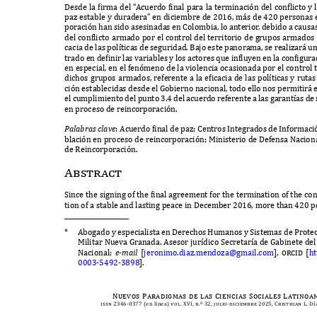
D
esde la
f
irma del
“
A
cuerdo
f
inal para la terminación del con
f
licto y
paz estable y duradera
”
en diciembre de
2016,
m
á
s de
420
personas 
poración han sido asesinadas en
C
olombia
,
lo anterio
r
,
debido a causa
del con
f
licto armado por el control del territorio de grupos armados 
cacia de las pol
í
ticas de seguridad
. B
ajo este panorama
,
se realizar
á
un
trado en de
f
inir las variables y los actores
q
ue in
f
luyen en la con
f
igura
en especial
,
en el fenómeno de la violencia ocasionada por el control 
dichos grupos armados
,
referente a la e
f
icacia de las pol
í
ticas y ruta
ción establecidas desde el
G
obierno nacional
,
todo ello nos permitir
á
el cumplimiento del punto
3.4
del acuerdo referente a las garant
í
as de
en proceso de reincorporación
.
P
a
l
a
b
ras
cl
a
v
e
: A
cuerdo
f
inal de paz
; C
entros
I
ntegrados de
I
nformaci
blación en proceso de reincorporación
; M
inisterio de
D
efensa
N
acion
de
R
eincorporación
.
Abstract
S
ince the signing of the
f
inal agreement for the termination of the co
tion of a stable and lasting peace in
D
ecember
2016,
more than
420
p
*
A
bogado y especialista en
D
erechos
H
umanos y
S
istemas de
P
rote
M
ilitar
N
ueva
G
ranada
. A
sesor jur
í
dico
S
ecretar
í
a de
G
abinete de
N
acional
;
e
-m
ai
l
[
jeronimo
.
diaz
.
mendoza
@
gmail
.
com
], orcid [
ht
0003-5492-3898
].
Nuevos Paradigmas de las Ciencias Sociales Latino
issn 2346-0377 (
en l
í
nea
) vol. XVI, n.º 32, julio-diciembre 2025, Cristhian L. D
í