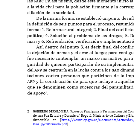
las
f
arc-e
p
,
as
í
mismo
,
desde este momento inicio l
a la vida civil para la población
f
irmante y la corres
ciliación de la sociedad
.
D
e la misma forma
,
se estableció un punto de in
f
la de
f
inición de seis puntos para el proceso
,
resumido
forma
: 1. R
eforma rural integral
; 2. F
inal del con
f
licto
pol
í
tica
; 4. S
olución al problema de las drogas
; 5. D
mas
;
y
6. R
efrendación
,
veri
f
icación e implementaci
A
s
í,
dentro del punto
3,
es deci
r
, f
inal del con
f
li
la dejación de armas y el cese al fuego
;
para con
f
ig
fue necesario contemplar un marco normativo para g
guridad de
q
uienes participar
á
n de su implementac
del
a
f
p
se centrar
í
a en la lucha contra los
gao
dinami
taciones contra personas
q
ue participen de la i
a
f
p
y la construcción de paz
, q
ue incluye a a
q
uell
q
ue se denominen como sucesoras del paramilita
de apoyo
.
2
2
Gobierno de Colombia.
“
A
cuerd
o
F
ina
l
p
ar
a
l
a
T
erminació
n
d
e
l
C
on
de una
P
az
E
stable y
D
uradera
” B
ogot
á, M
inisterio de
C
ultura y
B
ib
disponible en
[
https
://www.
jep
.
gov
.
co
/D
ocuments
/A
cuerdo
%
F
inal
%20F
irmado
.
pdf
].