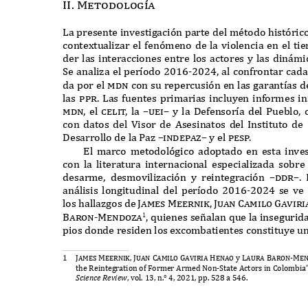
II. Metodolog
í
a
L
a presente investigación parte del m
é
todo históric
conte
x
tualizar el fenómeno de la violencia en el t
der las interacciones entre los actores y las din
á
mi
S
e analiza el per
í
odo
2016-2024,
al confrontar cad
da por el
mdn
con su repercusión en las garant
í
as d
las
ppr. L
as fuentes primarias incluyen informes i
mdn,
el
celi
t
,
la
–uei–
y la
D
efensor
í
a del
P
ueblo
,
con datos del
V
isor de
A
sesinatos del
I
nstituto de
D
esarrollo de la
P
az
–indepaz–
y el
pes
p
.
E
l marco metodológico adoptado en esta inve
con la literatura internacional especializada sob
desarme
,
desmovilización y reintegración
–ddr–. 
an
á
lisis longitudinal del per
í
odo
2016-2024
se ve 
los hallazgos de
James Meernik, Juan Camilo Gavir
Baron-Mendoza
, q
uienes se
ñ
alan
q
ue la insegurid
1
pios donde residen los e
x
combatientes constituye un
1
James Meernik, Juan Camilo Gaviria Henao
y
Laura Baron-Mend
the
R
eintegration of
F
ormer
A
rmed
N
on
-S
tate
A
ctors in
C
olombia
Sc
ien
c
e
R
e
v
ie
w
,
vol
. 13,
n
.° 4, 2021,
pp
. 528
a
546.