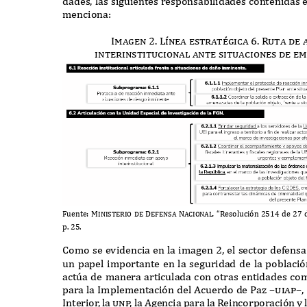
dades
,
las siguientes responsabilidades contenidas e
menciona
:
Imagen 2. L
í
nea estrat
é
gica 6. Ruta de
interinstitucional ante situaciones de 
F
uente
: Ministerio de De
f
ensa Nacional
.
“R
esolución
2514
de
27
p
. 25.
C
omo se evidencia en la imagen
2,
el sector defens
un papel importante en la seguridad de la població
act
ú
a de manera articulada con otras entidades co
para la
I
mplementación del
A
cuerdo de
P
az
–uiap–,
I
nterio
r
,
la
un
p
,
la
A
gencia para la
R
eincorporación y 