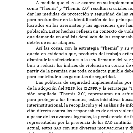
A
medida
q
ue el
pesp
avanza en su implementa
como
“T
hemis
”
y
“T
hemis
2.0”
resultan cruciales n
dar las medidas de protección y seguridad de las
p
para profundizar en la identi
f
icación de los principa
lucrados en los asesinatos y las agresiones
q
ue ha
población
. E
stos hechos re
f
lejan un conte
x
to de vio
q
ue demanda un an
á
lisis detallado de los responsa
detr
á
s de estos ata
q
ues
.
A
s
í
las cosas
,
con la estrategia
“T
hemis
”
y su 
q
ueda en evidencia
q
ue
,
producto del trabajo artic
disminuir las afectaciones a la
ppr f
irmante del
a
f
p
buir a reducir los
í
ndices de violencia en contra de 
partir de la premisa
q
ue toda conducta punible deb
para contribuir a las garant
í
as de seguridad
.
L
as pol
í
ticas de seguridad implementadas por
de la adopción del
pes
p
,
los
ci2ppr
y la estrategia
“
sión ampliada
“T
hemis
2.0
”
,
representan un esfue
para proteger a los
f
irmantes
,
estas iniciativas busc
interinstitucional
,
la recopilación y el an
á
lisis de in
ción directa contra los responsables de actos violen
a pesar de los avances logrados
,
la persistencia de 
representados por la presencia de los
gao
contin
ú
a
actual
,
estos
gao
con sus diversas motivaciones y d