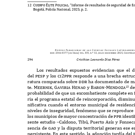
12 Cuerpo
Élite Policial. “I
nforme de resultados de seguridad de
f
i
B
ogot
á, P
olic
í
a
N
acional
, 2025,
p
. 2.
N u e v o s
Pa r a d i g m a s
d e
l a s
C i e n c i a s
S o c i a l e s
L at i n o a m e r i 
issn 2346-0377
(en línea)
vol. XVI, n.º 32, julio-diciembre 2025, Cristhia
294
Cristhian Leonardo Díaz Pérez
L
os resultados e
x
puestos evidencian
q
ue el d
del
pesp
y los
ci2ppr
responde a una brecha estru
ratura comparada sobre
ddr
ha documentado de ma
te
. Meernik, Gaviria Henao
y
Baron-Mendoza
d
13
probabilidad de
q
ue un e
x
combatiente complete en f
ria el programa estatal de reincorporación
,
disminu
ni
f
icativa cuando el entorno municipal de residenc
niveles de inseguridad
,
fenómeno
q
ue se reproduce
los municipios de mayor concentración de
ppr
identi
sente estudio
–C
aldono
, T
ib
ú, P
uerto
A
s
í
s y
F
onsec
sencia de
gao
y la disputa territorial generan ese
persistente
. E
n este sentido
,
la adopción tard
í
a del