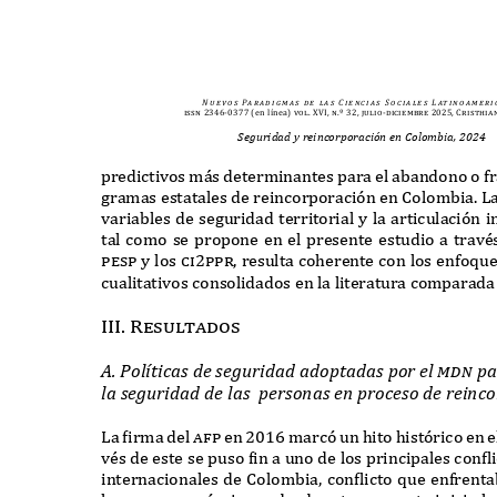
N u e v o s
Pa r a d i g m a s
d e
l a s
C i e n c i a s
S o c i a l e s
L at i n o a m e r i 
issn 2346-0377
(en línea)
vol. XVI, n.º 32, julio-diciembre 2025, Cristhia
Seguridad y reincorporación en Colombia, 2024
predictivos m
á
s determinantes para el abandono o fr
gramas estatales de reincorporación en
C
olombia
. L
variables de seguridad territorial y la articulación i
tal como se propone en el presente estudio a trav
é
pesp
y los
ci2ppr,
resulta coherente con los enfo
q
ue
cualitativos consolidados en la literatura comparad
III. Resultados
A. P
o
lí
ti
c
as de se
gu
ridad ado
p
tadas
p
or e
l
m
dn p
l
a se
gu
ridad de
l
as
p
ersonas en
p
ro
c
eso de rein
c
o
L
a
f
irma del
a
f
p
en
2016
marcó un hito histórico en e
v
é
s de este se puso
f
in a uno de los principales con
f
l
internacionales de
C
olombia
,
con
f
licto
q
ue enfrenta