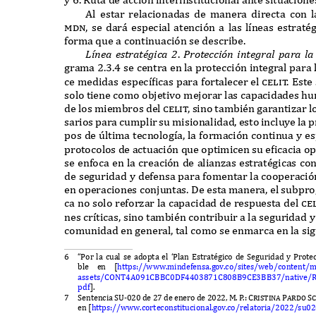
A
l estar relacionadas de manera directa con 
mdn,
se dar
á
especial atención a las l
í
neas estrat
é
forma
q
ue a continuación se describe
.
Lí
nea estraté
g
i
c
a
2
.
P
rote
cc
i
ó
n inte
g
ra
l p
ara
l
grama
2.3.4
se centra en la protección integral para 
ce medidas espec
íf
icas para fortalecer el
celi
t
.
E
ste
solo tiene como objetivo mejorar las capacidades hu
de los miembros del
celi
t
,
sino tambi
é
n garantizar l
sarios para cumplir su misionalidad
,
esto incluye la 
pos de
ú
ltima tecnolog
í
a
,
la formación continua y e
protocolos de actuación
q
ue optimicen su e
f
icacia o
se enfoca en la creación de alianzas estrat
é
gicas co
de seguridad y defensa para fomentar la cooperaci
en operaciones conjuntas
. D
e esta manera
,
el subpr
ca no solo reforzar la capacidad de respuesta del
ce
nes cr
í
ticas
,
sino tambi
é
n contribuir a la seguridad 
comunidad en general
,
tal como se enmarca en la si
6
“P
or la cual se adopta el
‘P
lan
E
strat
é
gico de
S
eguridad y
P
rote
ble en
[
https
://www.
mindefensa
.
gov
.
co
/
sites
/w
eb
/
content
/
m
assets
/CONT4A091CBBC0DF4403871C808B9CE3BB37/
native
/
pdf
].
7
S
entencia
SU-020
de
27
de enero de
2022, M.
P
.
: Cristina Pardo S
en
[
https
://www.
corteconstitucional
.
gov
.
co
/
relatoria
/2022/
su
02