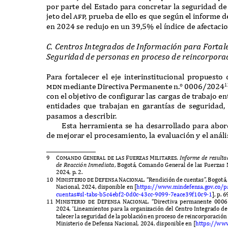
por parte del
E
stado para concretar la seguridad de
jeto del
a
f
p
,
prueba de ello es
q
ue seg
ú
n el informe d
en
2024
se redujo en un
39,5%
el
í
ndice de afectaci
C. C
entros
I
nte
g
rados de
I
nfor
m
a
c
i
ó
n
p
ara
F
orta
l
S
e
gu
ridad de
p
ersonas en
p
ro
c
eso de rein
c
or
p
ora
P
ara fortalecer el eje interinstitucional propuesto
mdn
mediante
D
irectiva
P
ermanente n
.° 0006/2024
1
con el objetivo de con
f
igurar las cargas de trabajo en
entidades
q
ue trabajan en garant
í
as de seguridad
,
pasamos a describi
r
.
E
sta herramienta se ha desarrollado para abo
de mejorar el procesamiento
,
la evaluación y el an
á
l
9
Comando General de las Fuerzas Militares.
I
nfor
m
e de res
ul
ta
de
R
ea
cc
i
ó
n
I
n
m
ediata
, B
ogot
á, C
omando
G
eneral de las
F
uerzas
2024,
p
. 2.
10 Ministerio
de De
f
ensa Nacional
.
“R
endición de cuentas
”
,
B
ogot
á
N
acional
, 2024,
disponible en
[
https
://www.
mindefensa
.
gov
.
co
/
p
cuentas
#
sl
-
tabs
-
b
5
c
4
ebf
2-0
d
0
c
-43
cc
-9099-7
eace
39
f
10
c
9-1
]
,
p
. 
11 Ministerio de De
f
ensa Nacional
.
“D
irectiva permanente
000
2024, ‘L
ineamientos para la organización del
C
entro
I
ntegrado d
talecer la seguridad de la población en proceso de reincorporación
M
inisterio de
D
efensa
N
acional
, 2024,
disponible en
[
https
://ww