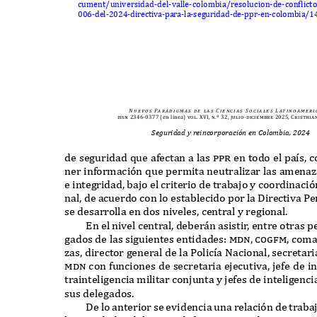
cument
/
universidad
-
del
-
valle
-
colombia
/
resolucion
-
de
-
con
f
lict
006-
del
-2024-
directiva
-
para
-
la
-
seguridad
-
de
-
ppr
-
en
-
colombia
/1
N u e v o s
Pa r a d i g m a s
d e
l a s
C i e n c i a s
S o c i a l e s
L at i n o a m e r i 
issn 2346-0377
(en línea)
vol. XVI, n.º 32, julio-diciembre 2025, Cristhia
Seguridad y reincorporación en Colombia, 2024
de seguridad
q
ue afectan a las
ppr
en todo el pa
í
s
,
c
ner información
q
ue permita neutralizar las amenaz
e integridad
,
bajo el criterio de trabajo y coordinació
nal
,
de acuerdo con lo establecido por la
D
irectiva
P
e
se desarrolla en dos niveles
,
central y regional
.
E
n el nivel central
,
deber
á
n asisti
r
,
entre otras p
gados de las siguientes entidades
: mdn, cog
f
m,
coma
zas
,
director general de la
P
olic
í
a
N
acional
,
secretari
mdn
con funciones de secretaria ejecutiva
,
jefe de i
trainteligencia militar conjunta y jefes de inteligenc
sus delegados
.
D
e lo anterior se evidencia una relación de trab