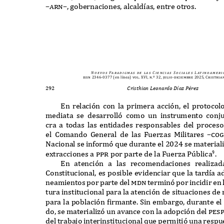
–arn–,
gobernaciones
,
alcald
í
as
,
entre otros
.
N u e v o s
Pa r a d i g m a s
d e
l a s
C i e n c i a s
S o c i a l e s
L at i n o a m e r i 
issn 2346-0377
(en línea)
vol. XVI, n.º 32, julio-diciembre 2025, Cristhia
292
Cristhian Leonardo Díaz Pérez
E
n relación con la primera acción
,
el protocol
mediata se desarrolló como un instrumento con
cra a todas las entidades responsables del proceso
el
C
omando
G
eneral de las
F
uerzas
M
ilitares
–cog
N
acional se informó
q
ue durante el
2024
se material
e
x
tracciones a
ppr
por parte de la
F
uerza
Pú
blica
.
9
E
n atención a las recomendaciones realiza
C
onstitucional
,
es posible evidenciar
q
ue la tard
í
a a
neamientos por parte del
mdn
terminó por incidir en l
tura institucional para la atención de situaciones d
para la población
f
irmante
. S
in embargo
,
durante el
do
,
se materializó un avance con la adopción del
pes
del trabajo interinstitucional
q
ue permitió una respu