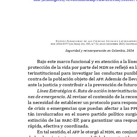
N u e v o s
Pa r a d i g m a s
d e
l a s
C i e n c i a s
S o c i a l e s
L at i n o a m e r i 
issn 2346-0377
(en línea)
vol. XVI, n.º 32, julio-diciembre 2025, Cristhia
Seguridad y reincorporación en Colombia, 2024
B
ajo este marco funcional y en atención a la l
í
nea
protección de la vida por parte del
mdn
se re
f
lejó en 
terinstitucional para investigar las conductas pun
contra de la población objeto del
a
f
p
.
A
dem
á
s de lle
ante la justicia y contribuir a la prevención de futuro
Lí
nea
E
straté
g
i
c
a
6
.
Ru
ta de a
cc
i
ó
n interinstit
uc
i
nes de e
m
er
g
en
c
ia
. A
l revisar el contenido de la rec
la necesidad de establecer un protocolo para respon
de crisis o emergencias
q
ue puedan afectar a las
pp
t
á
n involucrados en el nuevo partido pol
í
tico surg
e
x
tinción de las
f
arc-E
P
,
para garantizar una respue
r
á
pida
,
efectiva y coordinada
.
E
n tal sentido
,
el
a
f
p
le otorgó al
mdn,
en conjunt