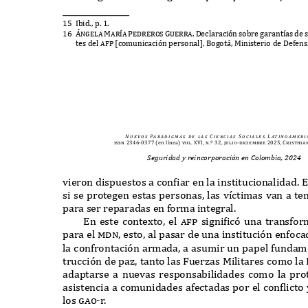
15 I
bid
.,
p
. 1.
16 Ángela
Mar
í
a Pedreros Guerra. D
eclaración sobre garant
í
as de 
tes del
a
f
p [
comunicación personal
], B
ogot
á, M
inisterio de
D
efen
N u e v o s
Pa r a d i g m a s
d e
l a s
C i e n c i a s
S o c i a l e s
L at i n o a m e r i 
issn 2346-0377
(en línea)
vol. XVI, n.º 32, julio-diciembre 2025, Cristhia
Seguridad y reincorporación en Colombia, 2024
vieron dispuestos a con
f
iar en la institucionalidad
. E
si se protegen estas personas
,
las v
í
ctimas van a te
para ser reparadas en forma integral
.
E
n este conte
x
to
,
el
a
f
p
signi
f
icó una transfo
para el
mdn,
esto
,
al pasar de una institución enfoc
la confrontación armada
,
a asumir un papel fundame
trucción de paz
,
tanto las
F
uerzas
M
ilitares como la
adaptarse a nuevas responsabilidades como la pro
asistencia a comunidades afectadas por el con
f
licto
los
gao-
r
.