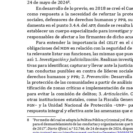
24
de mayo de
2024
.
8
E
n desarrollo de lo previo
,
en
2018
se creó el
C
u
como respuesta a la necesidad de reforzar la prote
sociales
,
defensores de derechos humanos y
ppr,
su
damenta en el punto
3.4.4.
del
a
f
p
,
donde se resalta 
establecer un cuerpo especializado para investigar y 
responsables de afectar a los
f
irmantes de dicho acu
P
ara entender la importancia del
celit
en el 
obligaciones del
mdn
en relación con la seguridad de
ta relevante listar sus funciones
,
las mismas
q
ue pue
as
í: 1.
I
n
v
esti
g
a
c
i
ó
n
y ju
di
c
ia
l
iza
c
i
ó
n
. R
ealizan investi
tivas para identi
f
ica
r
,
capturar y llevar ante la justici
tan conductas punibles en contra de l
í
deres social
derechos humanos y
ppr; 2.
P
re
v
en
c
i
ó
n
: D
esarroll
la protección de las comunidades a partir de an
á
lisi
ti
f
icación de zonas cr
í
ticas e implementación de m
para evitar la comisión de delitos
; 3.
A
rti
cul
a
c
i
ó
n
. C
otras instituciones estatales
,
como la
F
iscal
í
a
G
ener
f
gn–
y la
U
nidad
N
acional de
P
rotección
–unp–
p
respuesta integral y efectiva ante las amenazas
q
ue e
8
“P
or medio del cual se adopta la
P
ol
í
tica
Pú
blica y
C
riminal y el
P
lan
para el desmantelamiento de las conductas y organizaciones
q
ue t
de
2017
”
,
D
iario
Of
i
c
ia
l
,
n
.° 52.766,
de
24
de mayo de
2024,
dispon
suin
-
juriscol
.
gov
.
co
/
vie
wD
ocument
.
asp
?
ruta
=D
ecretos
/3003037