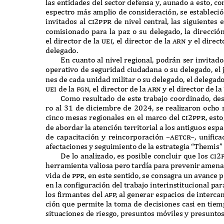
las entidades del sector defensa y
,
aunado a esto
,
co
espectro m
á
s amplio de consideración
,
se estableci
invitados al
ci2ppr
de nivel central
,
las siguientes 
comisionado para la paz o su delegado
,
la direcció
el director de la
uei,
el director de la
arn
y el direct
delegado
.
E
n cuanto al nivel regional
,
podr
á
n ser invita
operativo de seguridad ciudadana o su delegado
,
el
nes de cada unidad militar o su delegado
,
el delegad
uei
de la
f
gn,
el director de la
arn
y el director de la
C
omo resultado de este trabajo coordinado
,
de
ro al
31
de diciembre de
2024,
se realizaron ocho 
cinco mesas regionales en el marco del
ci2ppr,
esto
de abordar la atención territorial a los antiguos espa
de capacitación y reincorporación
–aetcr–,
uni
f
ica
afectaciones y seguimiento de la estrategia
“T
hemis
”
D
e lo analizado
,
es posible concluir
q
ue los
ci2
herramienta valiosa pero tard
í
a para prevenir amena
vida de
ppr,
en este sentido
,
se consagra un avance p
en la con
f
iguración del trabajo interinstitucional pa
los
f
irmantes del
a
f
p
,
al generar espacios de interc
ción
q
ue permite la toma de decisiones casi en tie
situaciones de riesgo
,
presuntos móviles y presunto