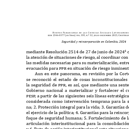
N u e v o s
Pa r a d i g m a s
d e
l a s
C i e n c i a s
S o c i a l e s
L at i n o a m e r i 
issn 2346-0377
(en línea)
vol. XVI, n.º 32, julio-diciembre 2025, Cristhia
Seguridad y reincorporación en Colombia, 2024
mediante
R
esolución
2514
de
27
de junio de
2024
6
la atención de situaciones de riesgo
,
al coordinar con 
las medidas necesarias para su materialización
,
entr
evacuación para
ppr
en situación de riesgo inminen
A
un en este panorama
,
en revisión por la
C
or
se reconoció el estado de cosas inconstitucionale
la seguridad de
ppr,
es as
í, q
ue mediante una sente
G
obierno nacional a materializar y fortalecer el
pes
p
,
a partir de las siguientes seis l
í
neas estrat
é
gica
considerada como intervención temprana para la 
na
; 2. P
rotección integral para la vida
; 3. G
arant
í
as d
el ejercicio de la pol
í
tica
; 4. G
arant
í
as para la reinco
fo
q
ue de seguridad humana
; 5. F
ortalecimiento de 
articulación interinstitucional para la consolidación
y
6. R
uta de acción interinstitucional ante situacion