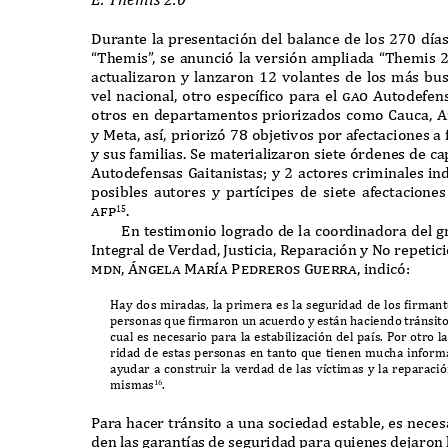
D
urante la presentación del balance de los
270
d
í
a
“T
hemis
”
,
se anunció la versión ampliada
“T
hemis
2
actualizaron y lanzaron
12
volantes de los m
á
s bu
vel nacional
,
otro espec
íf
ico para el
gao A
utodefen
otros en departamentos priorizados como
C
auca
, A
y
M
eta
,
as
í,
priorizó
78
objetivos por afectaciones a
y sus familias
. S
e materializaron siete órdenes de c
A
utodefensas
G
aitanistas
;
y
2
actores criminales in
posibles autores y part
í
cipes de siete afectacione
a
f
p
.
15
E
n testimonio logrado de la coordinadora del 
I
ntegral de
V
erdad
, J
usticia
, R
eparación y
N
o repetic
mdn, Ángela Mar
í
a Pedreros Guerra,
indicó
:
H
ay dos miradas
,
la primera es la seguridad de los
f
irmant
personas
q
ue
f
irmaron un acuerdo y est
á
n haciendo tr
á
nsito
cual es necesario para la estabilización del pa
í
s
. P
or otro l
ridad de estas personas en tanto
q
ue tienen mucha infor
ayudar a construir la verdad de las v
í
ctimas y la reparaci
mismas
.
16
P
ara hacer tr
á
nsito a una sociedad estable
,
es neces
den las garant
í
as de seguridad para
q
uienes dejaron 