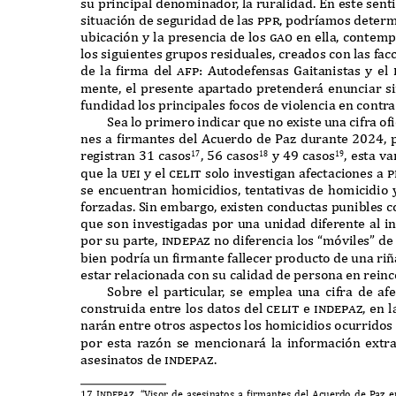
su principal denominado
r
,
la ruralidad
. E
n este sent
situación de seguridad de las
ppr,
podr
í
amos determ
ubicación y la presencia de los
gao
en ella
,
contemp
los siguientes grupos residuales
,
creados con las fac
de la
f
irma del
a
f
p: A
utodefensas
G
aitanistas y el
mente
,
el presente apartado pretender
á
enunciar s
fundidad los principales focos de violencia en contr
S
ea lo primero indicar
q
ue no e
x
iste una cifra o
f
nes a
f
irmantes del
A
cuerdo de
P
az durante
2024,
registran
31
casos
, 56
casos
y
49
casos
,
esta va
17
18
19
q
ue la
uei
y el
celit
solo investigan afectaciones a
p
se encuentran homicidios
,
tentativas de homicidio
forzadas
. S
in embargo
,
e
x
isten conductas punibles 
q
ue son investigadas por una unidad diferente al in
por su parte
, indepaz
no diferencia los
“
móviles
”
de
bien podr
í
a un
f
irmante fallecer producto de una ri
ñ
estar relacionada con su calidad de persona en rein
S
obre el particula
r
,
se emplea una cifra de af
construida entre los datos del
celit
e
indepaz,
en l
nar
á
n entre otros aspectos los homicidios ocurridos
por esta razón se mencionar
á
la información e
x
tr
asesinatos de
indepaz.
17 Indepaz. “V
isor de asesinatos a
f
irmantes del
A
cuerdo de
P
az 