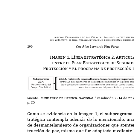
N u e v o s
Pa r a d i g m a s
d e
l a s
C i e n c i a s
S o c i a l e s
L at i n o a m e r i 
issn 2346-0377
(en línea)
vol. XVI, n.º 32, julio-diciembre 2025, Cristhia
290
Cristhian Leonardo Díaz Pérez
Imagen 1. L
í
nea estrat
é
gica 2. Articu
entre el Plan Estrat
é
gico de Seguri
Protección y el programa de protección
F
uente
: Ministerio
de De
f
ensa Nacional
.
“R
esolución
2514
de
27
p
. 25.
C
omo se evidencia en la imagen
1,
el subprograma 
trat
é
gica contempla adem
á
s de lo mencionado
,
una
de desmantelamiento de organizaciones
q
ue atente
trucción de paz
,
misma
q
ue fue adoptada mediante