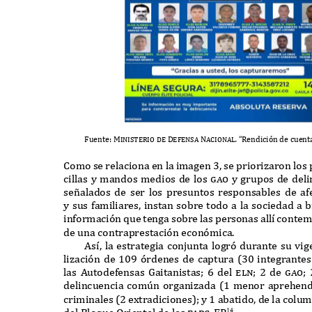
F
uente
: Ministerio de De
f
ensa Nacional
.
“R
endición de cuent
C
omo se relaciona en la imagen
3,
se priorizaron los 
cillas y mandos medios de los
gao
y grupos de del
se
ñ
alados de ser los presuntos responsables de af
y sus familiares
,
instan sobre todo a la sociedad a b
información
q
ue tenga sobre las personas all
í
contem
de una contraprestación económica
.
A
s
í,
la estrategia conjunta logró durante su vig
lización de
109
órdenes de captura
(30
integrante
las
A
utodefensas
G
aitanistas
; 6
del
eln; 2
de
gao;
delincuencia com
ú
n organizada
(1
menor aprehend
criminales
(2
e
x
tradiciones
);
y
1
abatido
,
de la colu
del
B
lo
q
ue
O
riental de las
f
arc-EP
.
14