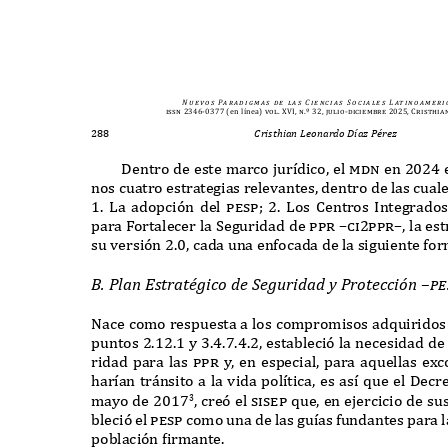
N u e v o s
Pa r a d i g m a s
d e
l a s
C i e n c i a s
S o c i a l e s
L at i n o a m e r i 
issn 2346-0377
(en línea)
vol. XVI, n.º 32, julio-diciembre 2025, Cristhia
288
Cristhian Leonardo Díaz Pérez
D
entro de este marco jur
í
dico
,
el
mdn
en
2024
nos cuatro estrategias relevantes
,
dentro de las cual
1. L
a adopción del
pesp; 2. L
os
C
entros
I
ntegrado
para
F
ortalecer la
S
eguridad de
ppr –ci2ppr–,
la es
su versión
2.0,
cada una enfocada de la siguiente fo
B. Pl
an
E
straté
g
i
c
o de
S
e
gu
ridad
y P
rote
cc
i
ó
n
–
p
e
N
ace como respuesta a los compromisos ad
q
uiridos
puntos
2.12.1
y
3.4.7.4.2,
estableció la necesidad de
ridad para las
ppr
y
,
en especial
,
para a
q
uellas e
x
c
har
í
an tr
á
nsito a la vida pol
í
tica
,
es as
í q
ue el
D
ecr
mayo de
2017
,
creó el
sisep q
ue
,
en ejercicio de su
3
bleció el
pesp
como una de las gu
í
as fundantes para 
población
f
irmante
.