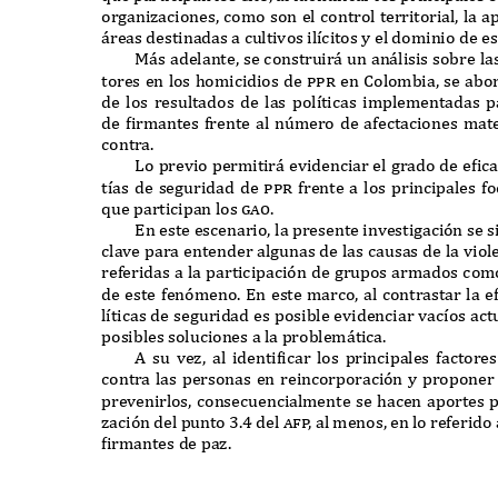
organizaciones
,
como son el control territorial
,
la a
á
reas destinadas a cultivos il
í
citos y el dominio de 
Má
s adelante
,
se construir
á
un an
á
lisis sobre la
tores en los homicidios de
ppr
en
C
olombia
,
se abo
de los resultados de las pol
í
ticas implementadas 
de
f
irmantes frente al n
ú
mero de afectaciones mat
contra
.
L
o previo permitir
á
evidenciar el grado de e
f
ic
t
í
as de seguridad de
ppr
frente a los principales 
q
ue participan los
gao.
E
n este escenario
,
la presente investigación se s
clave para entender algunas de las causas de la vio
referidas a la participación de grupos armados c
de este fenómeno
. E
n este marco
,
al contrastar la e
l
í
ticas de seguridad es posible evidenciar vac
í
os ac
posibles soluciones a la problem
á
tica
.
A
su vez
,
al identi
f
icar los principales factor
contra las personas en reincorporación y proponer
prevenirlos
,
consecuencialmente se hacen aportes pa
zación del punto
3.4
del
a
f
p
,
al menos
,
en lo referido
f
irmantes de paz
.