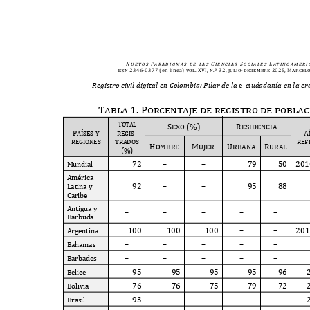
N u e v o s
Pa r a d i g m a s
d e
l a s
C i e n c i a s
S o c i a l e s
L at i n o a m e r i 
issn 2346-0377
(en línea)
vol. XVI, n.º 32, julio-diciembre 2025, Marcel
Registro civil digital en Colombia: Pilar de la
e
-ciudadanía en la e
Tabla 1. Porcentaje de registro de poblac
Total
Se
x
o (%)
Residencia
Pa
í
ses y
regis-
A
regiones
trados
ref
Hombre
Mujer
Urbana Rural
(%)
72
–
–
79
50 20
M
undial
A
mérica
92
–
–
95
88
L
atina y
C
aribe
A
ntigua y
–
–
–
–
–
B
arbuda
100
100
100
–
–
20
A
rgentina
–
–
–
–
–
B
ahamas
–
–
–
–
–
B
arbados
95
95
95
95
96
B
elice
76
76
75
79
72
B
olivia
93
–
–
–
–
B
rasil