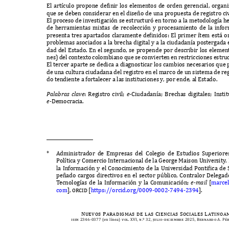
E
l art
í
culo propone definir los elementos de orden gerencial
,
organi
q
ue se deben considerar en el dise
ñ
o de una propuesta de registro civ
E
l proceso de investigaci
ó
n se estructur
ó
en torno a la metodolog
í
a h
de herramientas mi
x
tas de recolecci
ó
n y procesamiento de la in
f
or
presenta tres apartados claramente definidos
: E
l primer
í
tem est
á
o
problemas asociados a la brecha digital y a la ciudadan
í
a postergada 
dad del
E
stado
. E
n el segundo
,
se propende por describir los eleme
nes
)
del conte
x
to colombiano
q
ue se convierten en restricciones estru
E
l tercer aparte se dedica a diagnosticar los cambios necesarios
q
ue 
de una cultura ciudadana del registro en el marco de un sistema de reg
do tendiente a
f
ortalecer a las instituciones y
,
por ende
,
al
E
stado
.
P
ala
b
ra
s
cla
v
e
: R
egistro civil
;
e
-C
iudadan
í
a
; B
rechas digitales
; I
nsti
e
-D
emocracia
.
*
A
dministrador de
E
mpresas del
C
olegio de
E
studios
S
uperior
P
ol
í
tica y
C
omercio
I
nternacional de la
G
eorge
M
aison
U
niversity
.
la
I
n
f
ormaci
ó
n y el
C
onocimiento de la
U
niversidad
P
ontifica de
pe
ñ
ado cargos directivos en el sector p
ú
blico
, C
ontralor
D
elegad
T
ecnolog
í
as de la
I
n
f
ormaci
ó
n y la
C
omunicaci
ó
n
;
e
-m
ail
[
marcel
com
], orcid [
https
://
orcid
.
org
/0009-0002-7494-2394
].
Nuevos Paradigmas de las Ciencias Sociales Latino
issn 2346-0377 (
en l
í
nea
) vol. XVI, n.º 32, julio-diciembre 2025, Bernardo A. Pér