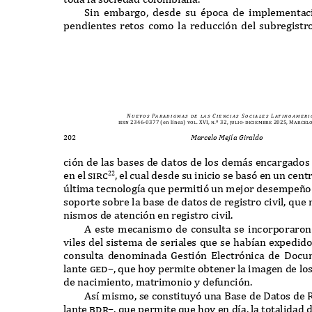
S
in embargo
,
desde su época de implementac
pendientes retos como la reducci
ó
n del subregistr
N u e v o s
Pa r a d i g m a s
d e
l a s
C i e n c i a s
S o c i a l e s
L at i n o a m e r i 
issn 2346-0377
(en línea)
vol. XVI, n.º 32, julio-diciembre 2025, Marcel
202
Marcelo Mejía Giraldo
ci
ó
n de las bases de datos de los dem
á
s encargados 
en el
sirc
,
el cual desde su inicio se bas
ó
en un centr
22
ú
ltima tecnolog
í
a
q
ue permiti
ó
un mejor desempe
ñ
o
soporte sobre la base de datos de registro civil
, q
ue 
nismos de atenci
ó
n en registro civil
.
A
este mecanismo de consulta se incorporaron 
viles del sistema de seriales
q
ue se hab
í
an e
x
pedid
consulta denominada
G
esti
ó
n
E
lectr
ó
nica de
D
ocu
lante
ged–, q
ue hoy permite obtener la imagen de los
de nacimiento
,
matrimonio y de
f
unci
ó
n
.
A
s
í
mismo
,
se constituy
ó
una
B
ase de
D
atos de
lante
bdr–, q
ue permite
q
ue hoy en d
í
a
,
la totalidad 