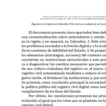
N u e v o s
Pa r a d i g m a s
d e
l a s
C i e n c i a s
S o c i a l e s
L at i n o a m e r i 
issn 2346-0377
(en línea)
vol. XVI, n.º 32, julio-diciembre 2025, Marcel
Registro civil digital en Colombia: Pilar de la
e
-ciudadanía en la e
E
l documento presenta cinco apartados bien def
una conte
x
tualizaci
ó
n sobre antecedentes y estado 
en la regi
ó
n y en especial
,
en
C
olombia
; 2. E
st
á
ori
los problemas asociados a la brecha digital y a la ciu
da en conte
x
tos de debilidad del
E
stado
; 3. S
e prope
los elementos
(
estrategias
,
acciones
)
del conte
x
to c
convierten en restricciones estructurales a este pr
ca a diagnosticar los cambios necesarios
q
ue permit
de una cultura ciudadana del registro en el marco
registro civil automatizado tendiente a reducir el su
gistro tard
í
o
,
al
f
ortalecer las instituciones y
,
por en
S
e presenta como conclusi
ó
n principal la necesid
la pol
í
tica p
ú
blica del registro civil digital como h
cumplimiento de los fines del
E
stado
.
P
or
ú
ltimo
,
las conclusiones presentan las princ
evoluci
ó
n al igual
q
ue los retos
q
ue se plantean en l
registro civil digital
.