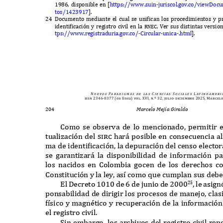
1986,
disponible en
[
https
://www.
suin
-
juriscol
.
gov
.
co
/
vie
wD
ocu
tos
/1423917
].
24 D
ocumento mediante el cual se unifican los procedimientos y 
identificaci
ó
n y registro civil en la
rnec. V
er sus distintas versio
tps
://www.
registraduria
.
gov
.
co
/-C
ircular
-
unica
-.
html
].
N u e v o s
Pa r a d i g m a s
d e
l a s
C i e n c i a s
S o c i a l e s
L at i n o a m e r i 
issn 2346-0377
(en línea)
vol. XVI, n.º 32, julio-diciembre 2025, Marcel
204
Marcelo Mejía Giraldo
C
omo se observa de lo mencionado
,
permitir e
tualizaci
ó
n del
sirc
har
á
posible en consecuencia al
ma de identificaci
ó
n
,
la depuraci
ó
n del censo elector
se garantizar
á
la disponibilidad de in
f
ormaci
ó
n pa
los nacidos en
C
olombia gocen de los derechos 
C
onstituci
ó
n y la ley
,
as
í
como
q
ue cumplan sus debe
E
l
D
ecreto
1010
de
6
de junio de
2000
,
le asign
25
ponsabilidad de dirigir los procesos de manejo
,
clas
f
í
sico y magnético y recuperaci
ó
n de la in
f
ormaci
ó
n
el registro civil
.
S
in embargo
,
los archivos del registro civil re