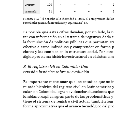
100
–
–
–
–
U
ruguay
81
–
–
–
–
V
enezuela
F
uente
: oea. “E
l derecho a la identidad a
2030. E
l compromiso de la
sociedades justas
,
democr
á
ticas y e
q
uitativas
”
,
cit
.
E
s posible
q
ue estas ci
f
ras develen
,
por un lado
,
la 
tar con in
f
ormaci
ó
n en el sistema de registros
,
dada s
la
f
ormulaci
ó
n de pol
í
ticas p
ú
blicas
q
ue permitan a
e
f
ectiva a estos individuos y comprender en
f
orma pr
ciones y los cambios en la estructura social
. P
or otro
á
lgido problema hist
ó
rico
-
estructural en el sistema m
B. E
l re
g
i
st
ro ci
v
il e
n C
olo
mb
ia
: Un
a
re
v
i
s
i
ón h
i
stó
rica
s
o
b
re
su
e
v
ol
u
ci
ón
E
s importante mencionar
q
ue los estudios
q
ue se 
mirada hist
ó
rica del registro civil en
L
atinoamérica 
cula
r
,
en
C
olombia
,
logran evidenciar situaciones
q
u
lombiano
,
e
x
plican gran parte de las problem
á
ticas 
tiene el sistema de registro civil actual
,
también log
f
orma apro
x
imativa
q
ue el avance tecnol
ó
gico del pro