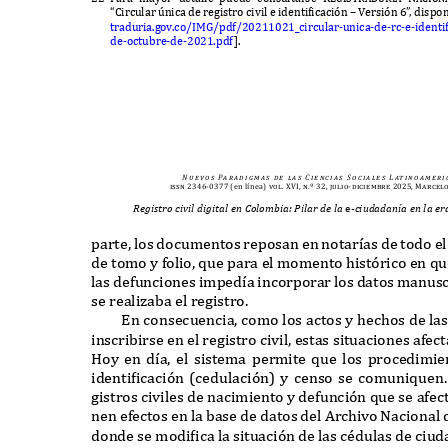
“C
ircular
ú
nica de registro civil e identificaci
ó
n
– V
ersi
ó
n
6
”
,
dispon
traduria
.
gov
.
co
/IMG/
pd
f
/20211021_
circular
-
unica
-
de
-
rc
-
e
-
identi
de
-
octubre
-
de
-2021.
pd
f
].
N u e v o s
Pa r a d i g m a s
d e
l a s
C i e n c i a s
S o c i a l e s
L at i n o a m e r i 
issn 2346-0377
(en línea)
vol. XVI, n.º 32, julio-diciembre 2025, Marcel
Registro civil digital en Colombia: Pilar de la
e
-ciudadanía en la e
parte
,
los documentos reposan en notar
í
as de todo el
de tomo y
f
olio
, q
ue para el momento hist
ó
rico en
q
u
las de
f
unciones imped
í
a incorporar los datos manusc
se realizaba el registro
.
E
n consecuencia
,
como los actos y hechos de l
inscribirse en el registro civil
,
estas situaciones a
f
ect
H
oy en d
í
a
,
el sistema permite
q
ue los procedimie
identificaci
ó
n
(
cedulaci
ó
n
)
y censo se comuni
q
uen
gistros civiles de nacimiento y de
f
unci
ó
n
q
ue se a
f
ec
nen e
f
ectos en la base de datos del
A
rchivo
N
acional
donde se modifica la situaci
ó
n de las cédulas de ciu