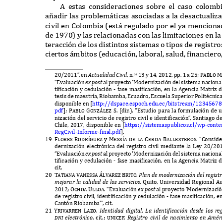
A
estas consideraciones sobre el caso colomb
a
ñ
adir las problem
á
ticas asociadas a la desactualiza
civil en
C
olombia
(
est
á
regulado por el ya mencion
de
1970)
y las relacionadas con las limitaciones en la
teracci
ó
n de los distintos sistemas o tipos de registr
ciertos
á
mbitos
(
educaci
ó
n
,
laboral
,
salud
,
financiero
20/2011
”
,
en
A
c
tu
alidad
C
i
v
il
,
n
.
13
y
14, 2012,
pp
. 1
a
25; Pablo 
os
“E
valuaci
ó
n
e
x p
o
st
al proyecto
‘M
odernizaci
ó
n del sistema nacional
tificaci
ó
n y cedulaci
ó
n
-
f
ase masificaci
ó
n
,
en la
A
gencia
M
atriz 
tesis de maestr
í
a
, R
iobamba
, E
cuadro
, E
scuela
S
uperior
P
olitécnic
disponible en
[
http
://
dspace
.
espoch
.
edu
.
ec
/
bitstream
/12345678
pd
f
]; Pablo Gonz
á
lez S. (
di
r
.). “E
studio para la
f
ormulaci
ó
n de 
nizaci
ó
n del servicio de registro civil e identificaci
ó
n
”
,
S
antiago d
C
hile
, 2017,
disponible en
[
https
://
sistemaspublicos
.
cl
/w
p
-
conte
R
eg
C
ivil
-I
n
f
orme
-
final
.
pd
f
].
19 Flores
Rodr
í
guez
y
Mess
í
a de la Cerda Ballesteros. “C
onside
dernizaci
ó
n electr
ó
nica del registro civil mediante la
L
ey
20/20
“E
valuaci
ó
n
e
x p
o
st
al proyecto
‘M
odernizaci
ó
n del sistema nacional
tificaci
ó
n y cedulaci
ó
n
-
f
ase masificaci
ó
n
,
en la
A
gencia
M
atriz 
cit
.
20 Tatiana
Vanessa Álvarez Brito.
P
la
n
de
m
oder
n
i
z
aci
ón
del re
g
i
st
r
m
ejorar la calidad de lo
s s
er
v
icio
s
, Q
uito
, U
niversidad
R
egional
A
2012; Ochoa Ulloa. “E
valuaci
ó
n
e
x p
o
st
al proyecto
‘M
odernizaci
ó
de registro civil
,
identificaci
ó
n y cedulaci
ó
n
-
f
ase masificaci
ó
n
,
en
C
ant
ó
n
R
iobamba
’
”
,
cit
.
21 Yrivarren Lazo.
I
de
nt
idad di
g
i
t
al
. L
a ide
nt
i
f
icaci
ón
de
s
de lo
s
re
d
n
i
elec
t
r
ón
ico
,
cit
.; unice
f
.
R
e
g
i
st
ro ci
v
il de
n
aci
m
ie
nt
o e
n Amé
r