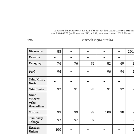
N u e v o s
Pa r a d i g m a s
d e
l a s
C i e n c i a s
S o c i a l e s
L at i n o a m e r i 
issn 2346-0377
(en línea)
vol. XVI, n.º 32, julio-diciembre 2025, Marcel
196
Marcelo Mejía Giraldo
85
–
–
–
–
20
N
icaragua
–
–
–
–
–
P
anam
á
76
76
76
82
69
P
araguay
96
–
–
96
94
P
er
ú
S
aint
K
itts y
–
–
–
–
–
N
evis
92
91
93
91
92
S
aint
L
ucia
S
aint
V
incent
–
–
–
–
–
y the
G
renadines
99
99
99
100
98
S
urinam
T
rinidad y
97
97
97
–
–
T
obago
E
stados
100
–
–
–
–
U
nidos