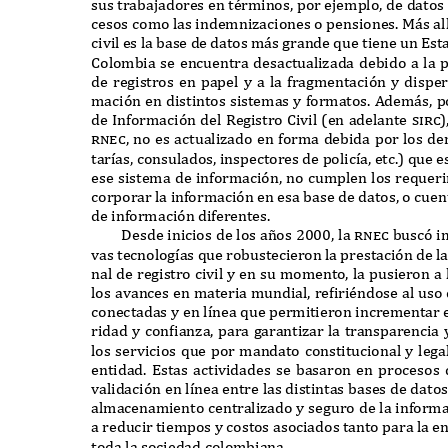
sus trabajadores en términos
,
por ejemplo
,
de datos 
cesos como las indemnizaciones o pensiones
. Má
s al
civil es la base de datos m
á
s grande
q
ue tiene un
E
st
C
olombia se encuentra desactualizada debido a la 
de registros en papel y a la
f
ragmentaci
ó
n y disper
maci
ó
n en distintos sistemas y
f
ormatos
. A
dem
á
s
,
p
de
I
n
f
ormaci
ó
n del
R
egistro
C
ivil
(
en adelante
sirc)
rnec,
no es actualizado en
f
orma debida por los d
tar
í
as
,
consulados
,
inspectores de polic
í
a
,
etc
.) q
ue e
ese sistema de in
f
ormaci
ó
n
,
no cumplen los re
q
ueri
corporar la in
f
ormaci
ó
n en esa base de datos
,
o cuen
de in
f
ormaci
ó
n di
f
erentes
.
D
esde inicios de los a
ñ
os
2000,
la
rnec
busc
ó
i
vas tecnolog
í
as
q
ue robustecieron la prestaci
ó
n de l
nal de registro civil y en su momento
,
la pusieron a
los avances en materia mundial
,
refiriéndose al us
conectadas y en l
í
nea
q
ue permitieron incrementar e
ridad y confianza
,
para garantizar la transparencia
los servicios
q
ue por mandato constitucional y lega
entidad
. E
stas actividades se basaron en procesos d
validaci
ó
n en l
í
nea entre las distintas bases de datos
almacenamiento centralizado y seguro de la in
f
orma
a reducir tiempos y costos asociados tanto para la 
toda la sociedad colombiana
.