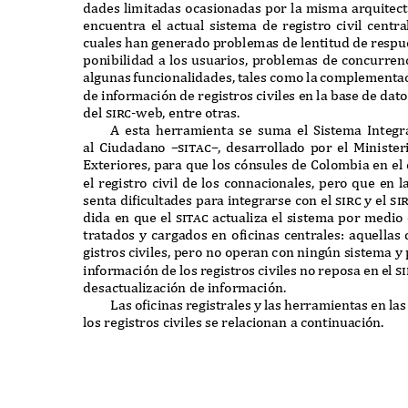
dades limitadas ocasionadas por la misma ar
q
uitec
encuentra el actual sistema de registro civil centr
cuales han generado problemas de lentitud de respu
ponibilidad a los usuarios
,
problemas de concurren
algunas
f
uncionalidades
,
tales como la complementa
de in
f
ormaci
ó
n de registros civiles en la base de dat
del
sirc-w
eb
,
entre otras
.
A
esta herramienta se suma el
S
istema
I
nteg
al
C
iudadano
–sitac–,
desarrollado por el
M
iniste
Ex
teriores
,
para
q
ue los c
ó
nsules de
C
olombia en el 
el registro civil de los connacionales
,
pero
q
ue en l
senta dificultades para integrarse con el
sirc
y el
si
dida en
q
ue el
sitac
actualiza el sistema por medio
tratados y cargados en oficinas centrales
:
a
q
uellas
gistros civiles
,
pero no operan con ning
ú
n sistema y 
in
f
ormaci
ó
n de los registros civiles no reposa en el
si
desactualizaci
ó
n de in
f
ormaci
ó
n
.
L
as oficinas registrales y las herramientas en la
los registros civiles se relacionan a continuaci
ó
n
.