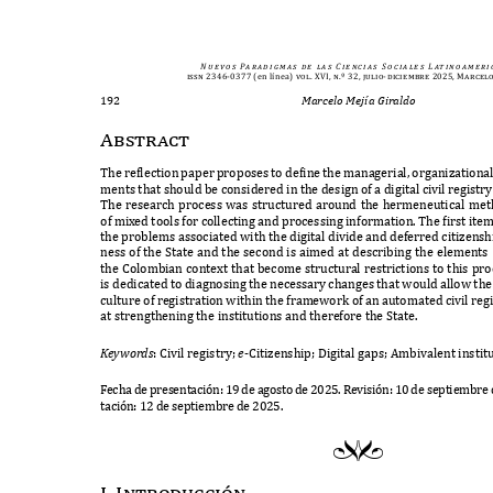
N u e v o s
Pa r a d i g m a s
d e
l a s
C i e n c i a s
S o c i a l e s
L at i n o a m e r i 
issn 2346-0377
(en línea)
vol. XVI, n.º 32, julio-diciembre 2025, Marcel
192
Marcelo Mejía Giraldo
Abstract
T
he reflection paper proposes to define the managerial
,
organizational
ments that should be considered in the design o
f
a digital civil regist
T
he research process
w
as structured around the hermeneutical me
o
f
mi
x
ed tools
f
or collecting and processing in
f
ormation
. T
he first ite
the problems associated
w
ith the digital divide and de
f
erred citizensh
ness o
f
the
S
tate and the second is aimed at describing the elements
the
C
olombian conte
x
t that become structural restrictions to this pr
is dedicated to diagnosing the necessary changes that
w
ould allo
w
the
culture o
f
registration
w
ithin the
f
rame
w
or
k
o
f
an automated civil re
at strengthening the institutions and there
f
ore the
S
tate
.
K
e
yw
ord
s
: C
ivil registry
;
e
-C
itizenship
; D
igital gaps
; A
mbivalent instit
F
echa de presentaci
ó
n
: 19
de agosto de
2025. R
evisi
ó
n
: 10
de septiembre
taci
ó
n
: 12
de septiembre de
2025.
ef
I. Introducci
ó
n