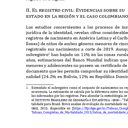
II. El registro civil: Evidencias sobre su
estado en la regi
ó
n y el caso colombian
L
os estudios concernientes a los procesos de inst
jur
í
dica de la identidad
,
revelan ci
f
ras considerabl
registros de nacimiento en
A
mérica
L
atina y el
C
arib
llones
)
de ni
ñ
os de ambos géneros menores de cinc
registrado sus nacimientos a corte de
2019. A
un
q
subregistro
han bajado un
11%
en las zonas rural
1
a
ñ
os
,
estimaciones del
B
anco
M
undial indican
q
u
menores y adolescentes no poseen un certificado de
documento
q
ue les permita comprobar su identidad 
nalidad
(24.2%
en
B
olivia
, 12%
en
R
ep
ú
blica
D
omin
1
E
ntendido el subregistro como el conjunto de nacimientos no reg
ocurrencia
. L
a estimaci
ó
n se calcula por la di
f
erencia entre los n
los in
f
ormados por los registros
. P
ara ahondar la metodolog
í
a
,
se
el
Instituto Brasileiro de Geograf
í
a e Estad
í
stica –ibge–. “T
a
talidade para
B
rasil
. B
reve analise de evolu
çã
o da mortalidade no
ibge, 2015,
disponible en
[
https
://
f
tp
.
ibge
.
gov
.
br
/T
abuas
_C
ompl
T
abuas
_C
ompletas
_
de
_M
ortalidade
_2015/
tabua
_
de
_
mortalidade
_