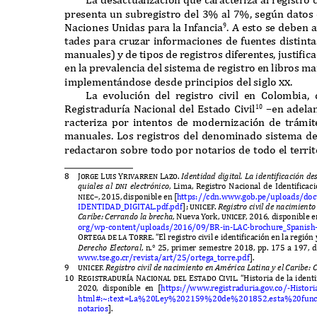
presenta un subregistro del
3%
al
7%,
seg
ú
n datos
N
aciones
U
nidas para la
I
n
f
ancia
. A
esto se deben a
9
tades para cruzar in
f
ormaciones de
f
uentes distint
manuales
)
y de tipos de registros di
f
erentes
,
justifi
en la prevalencia del sistema de registro en libros m
implement
á
ndose desde principios del siglo xx
.
L
a evoluci
ó
n del registro civil en
C
olombia
,
R
egistradur
í
a
N
acional del
E
stado
C
ivil
–
en adela
10
racteriza por intentos de modernizaci
ó
n de tr
á
mit
manuales
. L
os registros del denominado sistema d
redactaron sobre todo por notarios de todo el territ
8
Jorge Luis Yrivarren Lazo.
I
de
nt
idad di
g
i
t
al
. L
a ide
nt
i
f
icaci
ón
de
qu
iale
s
al
d
n
i
elec
t
r
ón
ico
, L
ima
, R
egistro
N
acional de
I
dentificaci
niec–, 2015,
disponible en
[
https
://
cdn
.www.
gob
.
pe
/
uploads
/
do
IDENTIDAD_DIGITAL.
pd
f
.
pd
f
]; unice
f
.
R
e
g
i
st
ro ci
v
il de
n
aci
m
ie
nt
o
C
ari
b
e
: C
erra
n
do la
b
rec
h
a
, N
ueva
Y
or
k, unice
f
,
2
016,
disponible 
org
/w
p
-
content
/
uploads
/2016/09/BR-
in
-LAC-
brochure
_S
panish
Ortega de la Torre. “E
l registro civil e identificaci
ó
n en la regi
ó
n 
D
erec
h
o
E
lec
t
oral
,
n
.° 25,
primer semestre
2018,
pp
. 175
a
197,
d
www.
tse
.
go
.
cr
/
revista
/
art
/25/
ortega
_
torre
.
pd
f
].
9
unice
f
.
R
e
g
i
st
ro ci
v
il de
n
aci
m
ie
nt
o e
n Amé
rica
L
a
t
i
n
a
y
el
C
ari
b
e
: 
10 Registradur
í
a Nacional del Estado Civil. “H
istoria de la identi
2020,
disponible en
[
https
://www.
registraduria
.
gov
.
co
/-H
istori
html
#:
~:
te
x
t
=L
a
%20L
ey
%202159%20
de
%201852,
esta
%20
f
unc
notarios
].