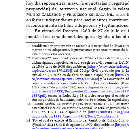
hoy d
í
a reposa en su mayor
í
a en notar
í
as y registra
proporci
ó
n
)
del territorio nacional
. S
eg
ú
n lo rela
Mu
ñ
oz Calderón
y
Francisco Zuluaga Gil,
estos 
en
f
orma independiente para nacimientos
,
matrimon
reconocimiento de hijos
,
adopciones y legitimacione
E
n virtud del
D
ecreto
1260
de
27
de julio de
ment
ó
el sistema de seriales
q
ue asignaba a las of
11 E
stableci
ó
por primera vez en
C
olombia la necesidad de llevar el r
matrimonios
,
adopciones
,
legitimaciones y reconocimientos de hi
esta
f
unci
ó
n a los notarios
.
12 E
l art
í
culo
22 (
modificado por el art
. 27
de la
L
ey
92
de
11
de junio
dictan algunas disposiciones sobre registro civil y cementerios
”
,
D
de
15
de junio de
1938,
disponible en
[
https
://www.
suin
-
juriscol
.
asp
?
ruta
=L
eyes
/1791253
])
del
Có
digo
C
ivil
,
aprobado por la
L
Of
icial
,
n
.° 7.019,
de
20
de abril de
1887,
disponible en
[
https
:/
co
/
vie
wD
ocument
.
asp
?
ruta
=L
eyes
/1789030
]
y la
C
onvenci
ó
n ad
celebrado entre la
S
anta
S
ede y la
R
ep
ú
blica de
C
olombia
(R
om
1887),
de
20
de julio de
1892,
ambos disponibles en
[
https
://ww
f
ault
/
files
/WEB_CEC/D
ocumentos
/D
ocumentos
-H
istoricos
/197
1887.
pd
f
],
en sus art
í
culos
22
y
23
establecieron
q
ue el estado ci
con las partidas de bautismo
,
matrimonio o de
f
unci
ó
n e
x
pedidas p
13 Claudia M
úñ
oz Calder
ó
n
y
Francisco Zuluaga Gil. “L
os siste
estad
í
sticas vitales
”
,
en
In
for
m
e
N
acio
n
al
, B
ogot
á, R
egistradur
í
a d
1972,
pp
. 105
a
144,
disponible en
[
https
://
unstats
.
un
.
org
/
un
tings
/w
shops
/1991_A
rgentina
_CRVS/D
ocs
/C
olombia
.
pd
f
].
14 “P
or el cual se e
x
pide el
E
statuto del
R
egistro del
E
stado
C
ivil 
Of
icial
,
n
.° 33.118,
de
5
de agosto de
1970,
disponible en
[
https
:/
co
/
vie
wD
ocument
.
asp
?
ruta
=D
ecretos
/1254136
].