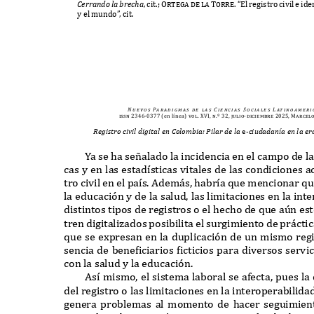
C
erra
n
do la
b
rec
h
a
,
cit
.; Ortega de la Torre. “E
l registro civil e ide
y el mundo
”
,
cit
.
N u e v o s
Pa r a d i g m a s
d e
l a s
C i e n c i a s
S o c i a l e s
L at i n o a m e r i 
issn 2346-0377
(en línea)
vol. XVI, n.º 32, julio-diciembre 2025, Marcel
Registro civil digital en Colombia: Pilar de la
e
-ciudadanía en la e
Y
a se ha se
ñ
alado la incidencia en el campo de la
cas y en las estad
í
sticas vitales de las condiciones a
tro civil en el pa
í
s
. A
dem
á
s
,
habr
í
a
q
ue mencionar
q
u
la educaci
ó
n y de la salud
,
las limitaciones en la in
distintos tipos de registros o el hecho de
q
ue a
ú
n es
tren digitalizados posibilita el surgimiento de pr
á
cti
q
ue se e
x
presan en la duplicaci
ó
n de un mismo regi
sencia de beneficiarios ficticios para diversos serv
con la salud y la educaci
ó
n
.
A
s
í
mismo
,
el sistema laboral se a
f
ecta
,
pues la 
del registro o las limitaciones en la interoperabilida
genera problemas al momento de hacer seguimien