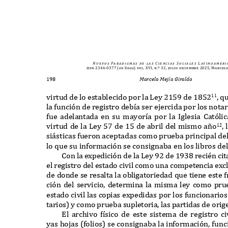
N u e v o s
Pa r a d i g m a s
d e
l a s
C i e n c i a s
S o c i a l e s
L at i n o a m e r i 
issn 2346-0377
(en línea)
vol. XVI, n.º 32, julio-diciembre 2025, Marcel
198
Marcelo Mejía Giraldo
virtud de lo establecido por la
L
ey
2159
de
1852
, q
11
la
f
unci
ó
n de registro deb
í
a ser ejercida por los notar
f
ue adelantada en su mayor
í
a por la
I
glesia
C
at
ó
lic
virtud de la
L
ey
57
de
15
de abril del mismo a
ñ
o
,
12
si
á
sticas
f
ueron aceptadas como prueba principal del 
lo
q
ue su in
f
ormaci
ó
n se consignaba en los libros de
C
on la e
x
pedici
ó
n de la
L
ey
92
de
1938
recién ci
el registro del estado civil como una competencia e
x
c
de donde se resalta la obligatoriedad
q
ue tiene este
f
ci
ó
n del servicio
,
determina la misma ley como pru
estado civil las copias e
x
pedidas por los
f
uncionario
tarios
)
y como prueba supletoria
,
las partidas de orig
E
l archivo f
í
sico de este sistema de registro ci
yas hojas
(
f
olios
)
se consignaba la in
f
ormaci
ó
n
,
f
unc