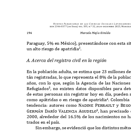
N u e v o s
Pa r a d i g m a s
d e
l a s
C i e n c i a s
S o c i a l e s
L at i n o a m e r i 
issn 2346-0377
(en línea)
vol. XVI, n.º 32, julio-diciembre 2025, Marcel
194
Marcelo Mejía Giraldo
P
araguay
, 5%
en
M
é
x
ico
),
present
á
ndose con esta si
un alto riesgo de apatridia
.
2
A. A
cerca del re
g
i
st
ro ci
v
il e
n
la re
g
i
ón
E
n la poblaci
ó
n adulta
,
se estima
q
ue
23
millones de
t
á
n registradas
,
lo
q
ue representa el
8%
de la poblac
a
ñ
os
,
con lo
q
ue
,
seg
ú
n la
A
gencia de las
N
acione
R
e
f
ugiados
,
no e
x
isten datos disponibles para de
3
de estas personas sin registrar hoy en d
í
a
,
pueden 
como ap
á
tridas o en riesgo de apatridia
. C
olombia 
4
tendencia
:
autores como
Nadine Perrault
y
Bego
Germ
á
n Dar
í
o Valencia Agudelo
,
han precisado
6
2000,
alrededor del
16.5%
de los nacimientos no h
trados en el pa
í
s
.
S
in embargo
,
se evidenci
ó q
ue los distintos mét