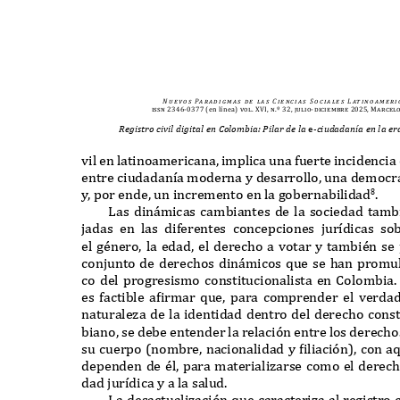
N u e v o s
Pa r a d i g m a s
d e
l a s
C i e n c i a s
S o c i a l e s
L at i n o a m e r i 
issn 2346-0377
(en línea)
vol. XVI, n.º 32, julio-diciembre 2025, Marcel
Registro civil digital en Colombia: Pilar de la
e
-ciudadanía en la e
vil en latinoamericana
,
implica una
f
uerte incidencia 
entre ciudadan
í
a moderna y desarrollo
,
una democr
y
,
por ende
,
un incremento en la gobernabilidad
.
8
L
as din
á
micas cambiantes de la sociedad tambi
jadas en las di
f
erentes concepciones jur
í
dicas so
el género
,
la edad
,
el derecho a votar y también s
conjunto de derechos din
á
micos
q
ue se han promu
co del progresismo constitucionalista en
C
olombia
es
f
actible afirmar
q
ue
,
para comprender el verda
naturaleza de la identidad dentro del derecho cons
biano
,
se debe entender la relaci
ó
n entre los derech
su cuerpo
(
nombre
,
nacionalidad y filiaci
ó
n
),
con a
dependen de él
,
para materializarse como el derech
dad jur
í
dica y a la salud
.
L
a desactualizaci
ó
n
q
ue caracteriza al registro 