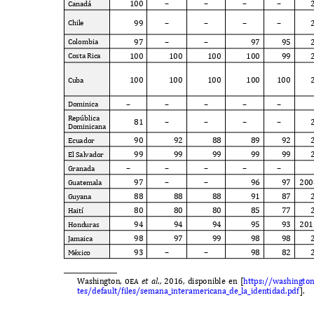
100
–
–
–
–
C
anad
á
99
–
–
–
–
C
hile
97
–
–
97
95
C
olombia
100
100
100
100
99
C
osta
R
ica
100
100
100
100
100
C
uba
–
–
–
–
–
D
ominica
R
ep
ú
blica
81
–
–
–
–
D
ominicana
90
92
88
89
92
E
cuador
99
99
99
99
99
E
l
S
alvador
–
–
–
–
–
G
ranada
97
–
–
96
97 20
G
uatemala
88
88
88
91
87
G
uyana
80
80
80
85
77
H
ait
í
94
94
94
95
93 20
H
onduras
98
97
99
98
98
J
amaica
93
–
–
98
82
M
é
x
ico
W
ashington
, oea
e
t
al
., 2016,
disponible en
[
https
://w
ashingto
tes
/
de
f
ault
/
files
/
semana
_
interamericana
_
de
_
la
_
identidad
.
pd
f
].