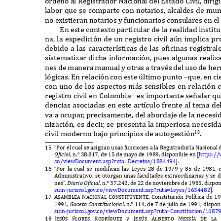
orden
ó
al
R
egistrador
N
acional del
E
stado
C
ivil
,
dirigi
labor
q
ue se comparte con notarios
,
alcaldes de mu
no e
x
istieran notarios y
f
uncionarios consulares en el
E
n este conte
x
to particular de la realidad insti
na
,
la e
x
pedici
ó
n de un registro civil a
ú
n implica p
debido a las caracter
í
sticas de las oficinas registr
sistematizar dicha in
f
ormaci
ó
n
,
pues algunas realiza
nes de manera manual y otras a través del uso de he
l
ó
gicas
. E
n relaci
ó
n con este
ú
ltimo punto
–q
ue
,
en ci
con uno de los aspectos m
á
s sensibles en relaci
ó
n 
registro civil en
C
olombia
–
es importante se
ñ
alar
q
u
dencias asociadas en este art
í
culo
f
rente al tema del
va a ocupa
r
,
precisamente
,
del abordaje de la neces
nizaci
ó
n
,
es deci
r
,
se presenta la imperiosa necesid
civil moderno bajo principios de autogesti
ó
n
.
18
15 “P
or el cual se asignan unas
f
unciones a la
R
egistradur
í
a
N
acional 
Of
icial
,
n
.° 38.817,
de
15
de mayo de
1989,
disponible en
[
https
:/
co
/
vie
wD
ocument
.
asp
?
ruta
=D
ecretos
/1884494
].
16 “P
or la cual se modifican las
L
eyes
28
de
1979
y
85
de
1981,
A
dministrativo
,
se otorgan unas
f
acultades e
x
traordinarias y se d
nes
”
,
D
iario
Of
icial
,
n
.° 37.242,
de
22
de noviembre de
1985,
dispon
suin
-
juriscol
.
gov
.
co
/
vie
wD
ocument
.
asp
?
ruta
=L
eyes
/1634482
].
17 Asamblea
Nacional Constituyente. C
onstituci
ó
n
P
ol
í
tica de
19
1991,
G
ace
t
a
C
o
nst
i
tu
cio
n
al
,
n
.° 114,
de
7
de julio de
1991,
dispon
suin
-
juriscol
.
gov
.
co
/
vie
wD
ocument
.
asp
?
ruta
=C
onstitucion
/1687
18 Jes
ú
s Flores Rodr
í
guez
y
Jes
ú
s Alberto Mess
í
a de la