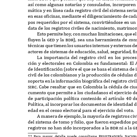
as
í
como algunas notar
í
as y consulados
,
incorporen
m
á
tica y en l
í
nea cada registro civil del sistema seri
en esas oficinas
,
mediante el diligenciamiento de cad
pos re
q
ueridos por el sistema
,
convirtiéndose en un 
data de los registros civiles de nacimiento
,
matrimon
E
sto permite hoy
,
con muchas limitaciones
, q
ue e
fluyen la
ged
y la
bdr),
sea una herramienta de cons
técnicas
q
ue tienen los usuarios internos y e
x
ternos de
actores de sistemas de educaci
ó
n
,
salud
,
seguridad
,
fi
L
a importancia del registro civil en los proces
ci
ó
n y electorales en
C
olombia es
f
undamental
: E
l
de
I
dentificaci
ó
n
(
sobre el
q
ue se basa el sistema de 
civil de los colombianos y la producci
ó
n de cédulas 
soporta en la in
f
ormaci
ó
n biogr
á
fica del registro civi
sirc. C
abe resaltar
q
ue en
C
olombia la cédula de ci
cumento
q
ue permite a los ciudadanos el ejercicio d
de participaci
ó
n pol
í
tica contenido el art
í
culo
40
d
P
ol
í
tica
,
al incorporar los documentos de identidad 
edad en el censo electoral para el ejercicio del voto
.
A
manera de ejemplo
,
la mayor
í
a de registros civ
del sistema de tomo y
f
olio
, q
ue
f
ueron e
x
pedidos po
registros no han sido incorporados a la
bdr
ni a la
g
22 P
ara mayor detalle puede consultarse
Registradur
í
a Nacion