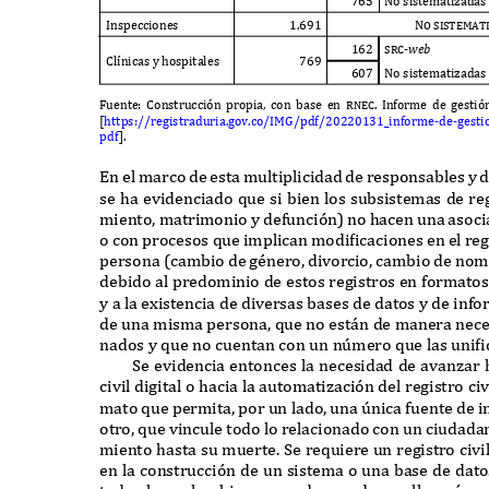
765 N
o sistematizada
I
nspecciones
1.691
No sistemat
162 src-
w
e
b
C
l
í
nicas y hospitales
769
607 N
o sistematizada
F
uente
: C
onstrucci
ó
n propia
,
con base en
rnec. I
n
f
orme de gesti
ó
[
https
://
registraduria
.
gov
.
co
/IMG/
pd
f
/20220131_
in
f
orme
-
de
-
gesti
pd
f
].
E
n el marco de esta multiplicidad de responsables y 
se ha evidenciado
q
ue si bien los subsistemas de reg
miento
,
matrimonio y de
f
unci
ó
n
)
no hacen una asoci
o con procesos
q
ue implican modificaciones en el reg
persona
(
cambio de género
,
divorcio
,
cambio de nom
debido al predominio de estos registros en
f
ormatos
y a la e
x
istencia de diversas bases de datos y de in
f
o
de una misma persona
, q
ue no est
á
n de manera nece
nados y
q
ue no cuentan con un n
ú
mero
q
ue las unifi
S
e evidencia entonces la necesidad de avanzar 
civil digital o hacia la automatizaci
ó
n del registro ci
mato
q
ue permita
,
por un lado
,
una
ú
nica
f
uente de i
otro
, q
ue vincule todo lo relacionado con un ciudada
miento hasta su muerte
. S
e re
q
uiere un registro civil
en la construcci
ó
n de un sistema o una base de dat