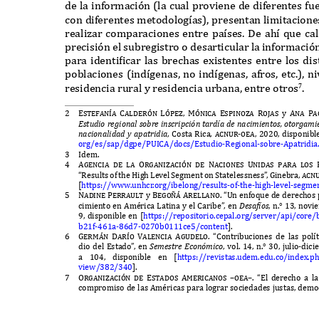
de la in
f
ormaci
ó
n
(
la cual proviene de di
f
erentes
f
ue
con di
f
erentes metodolog
í
as
),
presentan limitacion
realizar comparaciones entre pa
í
ses
. D
e ah
í q
ue ca
precisi
ó
n el subregistro o desarticular la in
f
ormaci
ó
para identificar las brechas e
x
istentes entre los d
poblaciones
(
ind
í
genas
,
no ind
í
genas
,
a
f
ros
,
etc
.),
ni
residencia rural y residencia urbana
,
entre otros
.
7
2
Estefan
í
a Calder
ó
n L
ó
pez, M
ó
nica Espinoza Rojas
y
Ana Pa
Estu
dio re
g
io
n
al
s
o
b
re i
ns
cri
p
ci
ón t
ardía de
n
aci
m
ie
nt
o
s,
o
t
or
g
a
m
i
n
acio
n
alidad
y
a
p
a
t
ridia
, C
osta
R
ica
, acnur-oea, 2020,
disponibl
org
/
es
/
sap
/
dgpe
/PUICA/
docs
/E
studio
-R
egional
-
sobre
-A
patridia
3
I
dem
.
4
Agencia de la Organizaci
ó
n de Naciones Unidas para los
“R
esults o
f
the
H
igh
L
evel
S
egment on
S
tatelessness
”
,
G
inebra
, acn
[
https
://www.
unhc
r
.
org
/
ibelong
/
results
-
o
f
-
the
-
high
-
level
-
segme
5
Nadine Perrault
y
Bego
ñá
Arellano. “U
n en
f
o
q
ue de derechos p
cimiento en
A
mérica
L
atina y el
C
aribe
”
,
en
D
e
s
a
f
ío
s
,
n
.° 13,
novi
9,
disponible en
[
https
://
repositorio
.
cepal
.
org
/
server
/
api
/
core
/
b
21
f
-461
a
-86
d
7-0270
b
0111
ce
5/
content
].
6
Germ
á
n Dar
í
o Valencia Agudelo. “C
ontribuciones de las pol
í
dio del
E
stado
”
,
en
S
e
m
e
st
re
E
co
nóm
ico
,
vol
. 14,
n
.° 30,
julio
-
dici
a
104,
disponible en
[
https
://
revistas
.
udem
.
edu
.
co
/
inde
x.
p
vie
w/382/340
].
7
Organizaci
ó
n de Estados Americanos –oea–. “E
l derecho a l
compromiso de las
A
méricas para lograr sociedades justas
,
demo