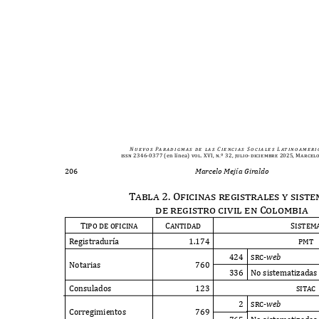
N u e v o s
Pa r a d i g m a s
d e
l a s
C i e n c i a s
S o c i a l e s
L at i n o a m e r i 
issn 2346-0377
(en línea)
vol. XVI, n.º 32, julio-diciembre 2025, Marcel
206
Marcelo Mejía Giraldo
Tabla 2. Oficinas registrales y sist
de registro civil en Colombia
Tipo de oficina
Cantidad
Siste
R
egistradur
í
a
1.174
pmt
424 src-
w
e
b
N
otarias
760
336 N
o sistematizada
C
onsulados
123
sitac
2
src-
w
e
b
C
orregimientos
769