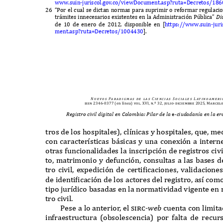
www.
suin
-
juriscol
.
gov
.
co
/
vie
wD
ocument
.
asp
?
ruta
=D
ecretos
/186
26 “P
or el cual se dictan normas para suprimir o re
f
ormar regulaci
tr
á
mites innecesarios e
x
istentes en la
A
dministraci
ó
n
Pú
blica
”
D
i
de
10
de enero de
2012,
disponible en
[
https
://www.
suin
-
juri
ment
.
asp
?
ruta
=D
ecretos
/1004430
].
N u e v o s
Pa r a d i g m a s
d e
l a s
C i e n c i a s
S o c i a l e s
L at i n o a m e r i 
issn 2346-0377
(en línea)
vol. XVI, n.º 32, julio-diciembre 2025, Marcel
Registro civil digital en Colombia: Pilar de la
e
-ciudadanía en la e
tros de los hospitales
),
cl
í
nicas y hospitales
, q
ue
,
med
con caracter
í
sticas b
á
sicas y una cone
x
i
ó
n a intern
otras
f
uncionalidades la inscripci
ó
n de registros civ
to
,
matrimonio y de
f
unci
ó
n
,
consultas a las bases d
tro civil
,
e
x
pedici
ó
n de certificaciones
,
validacion
de identificaci
ó
n de los actores del registro
,
as
í
como
tipo jur
í
dico basadas en la normatividad vigente en 
tro civil
.
P
ese a lo anterio
r
,
el
sirc-
w
e
b
cuenta con limita
in
f
raestructura
(
obsolescencia
)
por
f
alta de recu