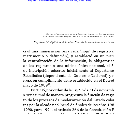
N u e v o s
Pa r a d i g m a s
d e
l a s
C i e n c i a s
S o c i a l e s
L at i n o a m e r i 
issn 2346-0377
(en línea)
vol. XVI, n.º 32, julio-diciembre 2025, Marcel
Registro civil digital en Colombia: Pilar de la
e
-ciudadanía en la e
civil una numeraci
ó
n para cada
“
hoja
”
de registro c
matrimonio o de
f
unci
ó
n
),
y estableci
ó
en un pri
la centralizaci
ó
n de la in
f
ormaci
ó
n
,
la obligatori
de los registros a una oficina
ú
nica nacional
,
el
S
de
I
nscripci
ó
n
,
adscrito inicialmente al
D
epartam
E
stad
í
stica
(
dependiente del
G
obierno
N
acional
),
y 
rnec
en cumplimiento de lo establecido en el
D
ecre
mayo de
1989
.
15
E
n
1985,
por orden de la
L
ey
96
de
21
de noviembr
rnec
asumi
ó
de manera progresiva la
f
unci
ó
n de regis
to de los procesos de modernizaci
ó
n del
E
stado colo
tes por la oleada neoliberal de finales de los a
ñ
os
19
1990,
para
1991,
el art
í
culo
266
de la
C
onstituci
ó
n