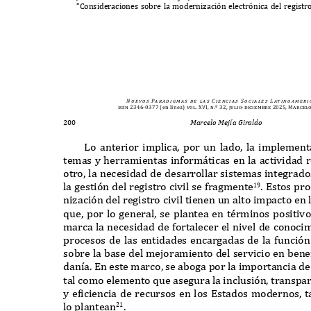
“C
onsideraciones sobre la modernizaci
ó
n electr
ó
nica del registr
N u e v o s
Pa r a d i g m a s
d e
l a s
C i e n c i a s
S o c i a l e s
L at i n o a m e r i 
issn 2346-0377
(en línea)
vol. XVI, n.º 32, julio-diciembre 2025, Marcel
200
Marcelo Mejía Giraldo
L
o anterior implica
,
por un lado
,
la implement
temas y herramientas in
f
orm
á
ticas en la actividad r
otro
,
la necesidad de desarrollar sistemas integrad
la gesti
ó
n del registro civil se
f
ragmente
. E
stos pr
19
nizaci
ó
n del registro civil tienen un alto impacto en
q
ue
,
por lo general
,
se plantea en términos positiv
marca la necesidad de
f
ortalecer el nivel de conoc
procesos de las entidades encargadas de la
f
unci
ó
n
sobre la base del mejoramiento del servicio en benef
dan
í
a
. E
n este marco
,
se aboga por la importancia de 
tal como elemento
q
ue asegura la inclusi
ó
n
,
transpa
y eficiencia de recursos en los
E
stados modernos
,
t
lo plantean
.
21