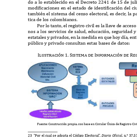
do a lo establecido en el
D
ecreto
2241
de
15
de jul
modificaciones en el estado de identificaci
ó
n del c
también el sistema del censo electoral
,
es deci
r
,
la p
tica de los colombianos
.
P
or lo tanto
,
el registro civil es la llave de acces
nos a los servicios de salud
,
educaci
ó
n
,
seguridad 
estatales y privados
,
en la medida en
q
ue hoy d
í
a
,
ent
p
ú
blico y privado consultan estas bases de datos
:
Ilustraci
ó
n 1. Sistema de Informaci
ó
n de Re
F
uente
: C
onstrucci
ó
n propia
,
con base en
C
ircular
Ú
nica de
R
egistro
C
iv
23 “P
or el cual se adopta el
Có
digo
E
lectoral
”
,
D
iario
Of
icial
,
n
.° 37.5