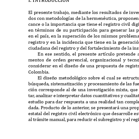
E
l presente trabajo
,
mediante los resultados de inves
dos con metodolog
í
as de la hermenéutica
,
proponen 
cance o la importancia
q
ue tiene el registro civil dig
en términos de su participaci
ó
n para generar las p
en el pa
í
s
,
en la superaci
ó
n de los mismos problema
registro y en la incidencia
q
ue tiene en la generaci
ó
ciudadana del registro y del
f
ortalecimiento de la in
E
n ese sentido
,
el presente art
í
culo pretende 
mentos de orden gerencial
,
organizacional y tecno
considerar en el dise
ñ
o de una propuesta de registr
C
olombia
.
E
l dise
ñ
o metodol
ó
gico sobre el cual se estruc
b
ú
s
q
ueda
,
sistematizaci
ó
n y procesamiento de las
f
ue
ci
ó
n corresponde al de una investigaci
ó
n mi
x
ta
, q
ue 
ta
r
,
analizar e interpretar datos cuantitativos y cualit
estudio para dar respuesta a una realidad tan compl
dada
. P
roducto de lo anterio
r
,
se presentar
á
una prop
estatal del registro civil electr
ó
nico
q
ue desarrolle es
al tr
á
mite manual
,
para reducir el subregistro y el reg