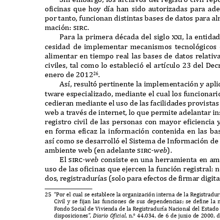
oficinas
q
ue hoy d
í
a han sido autorizadas para ade
por tanto
,
f
uncionan distintas bases de datos para al
maci
ó
n
: sirc.
P
ara la primera década del siglo xx
i,
la entidad
cesidad de implementar mecanismos tecnol
ó
gicos
alimentar en tiempo real las bases de datos relativ
civiles
,
tal como lo estableci
ó
el art
í
culo
23
del
D
ec
enero de
2012
.
26
A
s
í,
result
ó
pertinente la implementaci
ó
n y apli
t
w
are especializado
,
mediante el cual los
f
uncionario
cedieran mediante el uso de las
f
acilidades provistas
w
eb a través de internet
,
lo
q
ue permite adelantar in
registro civil de las personas con mayor eficiencia 
en
f
orma eficaz la in
f
ormaci
ó
n contenida en las ba
as
í
como se desarroll
ó
el
S
istema de
I
n
f
ormaci
ó
n d
ambiente
w
eb
(
en adelante
sirc-
w
e
b
).
E
l
sirc-
w
e
b
consiste en una herramienta en a
uso de las oficinas
q
ue ejercen la
f
unci
ó
n registral
:
n
dos
,
registradur
í
as
(
solo para e
f
ectos de firmar digit
25 “P
or el cual se establece la organizaci
ó
n interna de la
R
egistradur
C
ivil y se fijan las
f
unciones de sus dependencias
;
se define la 
F
ondo
S
ocial de
V
ivienda de la
R
egistradur
í
a
N
acional del
E
stado
disposiciones
”
,
D
iario
Of
icial
,
n
.° 44.034,
de
6
de junio de
2000,
d