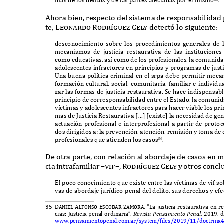
mas de los delitos y de las partes afectadas por el mismo
.
A
hora bien
,
respecto del sistema de responsabilidad
te
, Leonardo Rodr
í
gue
z
Cely
detect
ó
lo siguiente
:
desconocimiento sobre los procedimientos generales d
mecanismos de justicia restaurativa de las institucione
como educativas
,
as
í
como de los profesionales
,
la comunid
adolescentes infractores en principios y programas de justi
U
na buena pol
í
tica criminal en el srpa debe permitir meca
formaci
ó
n cultural
,
social
,
comunitaria
,
familiar e individua
z
ar las formas de justicia restaurativa
. S
e hace indispensab
principio de corresponsabilidad entre el
E
stado
,
la comuni
v
í
ctimas y adolescentes infractores para hacer viable los pri
mas de
J
usticia
R
estaurativa
[…] [
e
x
iste
]
la necesidad de ge
actuaci
ó
n profesional e interprofesional a partir de protoc
dos dirigidos a
:
la prevenci
ó
n
,
atenci
ó
n
,
remisi
ó
n y toma de 
profesionales que atienden los casos
.
36
D
e otra parte
,
con relaci
ó
n al abordaje de casos en m
cia intrafamiliar
–vif–, Rodr
í
gue
z
Cely
y otros concl
E
l poco conocimiento que e
x
iste entre las v
í
ctimas de vif so
vas de abordaje jur
í
dico
-
penal del delito
,
sus derechos y efe
35 Daniel
Alfonso Escobar Zamora. “L
a justicia restaurativa en re
cias
: J
usticia penal ordinaria
”
,
Rev
is
t
a
Pe
nsa
m
i
e
n
t
o
Pe
nal
, 2019,
d
www
.
pensamientopenal
.
com
.
ar
/
system
/
f
iles
/2019/11/
doctrina