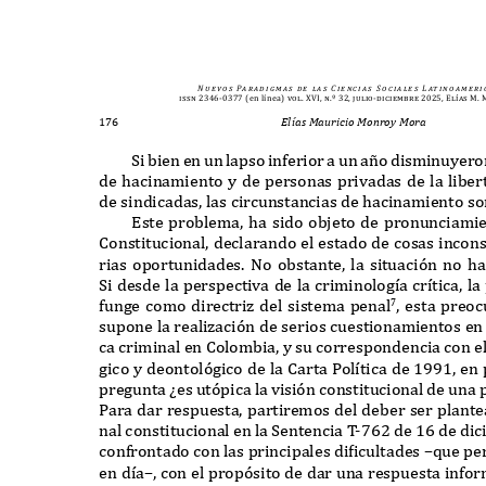
N u e v o s
Pa r a d i g m a s
d e
l a s
C i e n c i a s
S o c i a l e s
L at i n o a m e r i 
issn 2346-0377
(en línea)
vol. XVI, n.º 32, julio-diciembre 2025, Elías M
176
Elías Mauricio Monroy Mora
S
i bien en un lapso inferior a un a
ñ
o disminuyero
de hacinamiento y de personas privadas de la liber
de sindicadas
,
las circunstancias de hacinamiento s
E
ste problema
,
ha sido objeto de pronunciami
C
onstitucional
,
declarando el estado de cosas incons
rias oportunidades
. N
o obstante
,
la situaci
ó
n no h
S
i desde la perspectiva de la criminolog
í
a cr
í
tica
,
la
funge como directri
z
del sistema penal
,
esta preoc
7
supone la reali
z
aci
ó
n de serios cuestionamientos en 
ca criminal en
C
olombia
,
y su correspondencia con el
gico y deontol
ó
gico de la
C
arta
P
ol
í
tica de
1991,
en 
pregunta
¿
es ut
ó
pica la visi
ó
n constitucional de una 
P
ara dar respuesta
,
partiremos del deber ser plante
nal constitucional en la
S
entencia
T
-
762
de
16
de di
confrontado con las principales di
f
icultades
–
que pe
en d
í
a
–,
con el prop
ó
sito de dar una respuesta infor