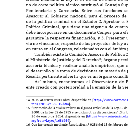
no de corte pol
í
tico
-
t
é
cnico sustituy
ó
al
C
onsejo
S
up
P
enitenciaria y
C
arcelaria
. E
ntre sus funciones s
A
sesorar al
G
obierno nacional para el proceso de
de la pol
í
tica criminal en el
E
stado
; 2. A
probar el
P
ol
í
tica
C
riminal
,
que tiene una vigencia de cuatro
debe incorporarse en un documento
C
onpes
,
para ef
garantice la respectiva
f
inanciaci
ó
n
;
y
3. P
resentar 
vio no vinculante
,
respecto de los proyectos de ley o 
en curso en el
C
ongreso
,
relacionados con el
á
mbito 
T
ambi
é
n e
x
iste la
C
omisi
ó
n
A
sesora de
P
ol
í
tica
al
M
inisterio de
J
usticia y del
D
erecho
, ó
rgano prev
16
asesor
í
a t
é
cnica y reali
z
ar an
á
lisis emp
í
ricos
,
que 
el desarrollo y la toma de decisiones en materia de 
R
esulta pertinente advertir que es un
ó
rgano consult
A
s
í
mismo
,
encontramos el
O
bservatorio de
ente creado con posterioridad a la emisi
ó
n de la
S
e
14 M.
P
.
: Alberto Rojas R
í
os,
disponible en
[
https
://
www
.
cortecons
toria
/2015/
t
-535-15.
htm
].
15 “P
or medio de la cual se reforman algunos art
í
culos de la
L
ey
65
d
2000,
de la
L
ey
55
de
1985
y se dictan otras disposiciones
”
,
D
iari
20
de enero de
2014,
disponible en
[
https
://
www
.
suin
-
juriscol
.
asp
?
ruta
=L
eyes
/1686959
].
16 Q
ue fue creada mediante
R
esoluci
ó
n n
.° 0286
del
15
de febrero d