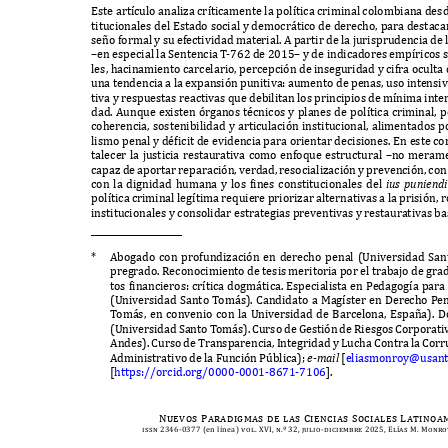
E
ste art
í
culo anali
z
a cr
í
ticamente la pol
í
tica criminal colombiana desd
titucionales del
E
stado social y democr
á
tico de derecho
,
para destacar
se
ñ
o formal y su efectividad material
. A
partir de la jurisprudencia de 
–
en especial la
S
entencia
T
-
762
de
2015–
y de indicadores emp
í
ricos 
les
,
hacinamiento carcelario
,
percepci
ó
n de inseguridad y cifra oculta 
una tendencia a la e
x
pansi
ó
n punitiva
:
aumento de penas
,
uso intensiv
tiva y respuestas reactivas que debilitan los principios de m
í
nima inte
dad
. A
unque e
x
isten
ó
rganos t
é
cnicos y planes de pol
í
tica criminal
,
p
coherencia
,
sostenibilidad y articulaci
ó
n institucional
,
alimentados p
lismo penal y d
é
f
icit de evidencia para orientar decisiones
. E
n este co
talecer la justicia restaurativa como enfoque estructural
–
no merame
capa
z
de aportar reparaci
ó
n
,
verdad
,
resociali
z
aci
ó
n y prevenci
ó
n
,
con
con la dignidad humana y los
f
ines constitucionales del
ius
p
uni
e
n
d
i
pol
í
tica criminal leg
í
tima requiere priori
z
ar alternativas a la prisi
ó
n
,
r
institucionales y consolidar estrategias preventivas y restaurativas b
*
A
bogado con profundi
z
aci
ó
n en derecho penal
(U
niversidad
S
an
pregrado
. R
econocimiento de tesis meritoria por el trabajo de gra
tos
f
inancieros
:
cr
í
tica dogm
á
tica
. E
specialista en
P
edagog
í
a para
(U
niversidad
S
anto
T
om
á
s
). C
andidato a
M
ag
í
ster en
D
erecho
P
e
T
om
á
s
,
en convenio con la
U
niversidad de
B
arcelona
, E
spa
ñ
a
). D
(U
niversidad
S
anto
T
om
á
s
). C
urso de
G
esti
ó
n de
R
iesgos
C
orporati
A
ndes
). C
urso de
T
ransparencia
, I
ntegridad y
L
ucha
C
ontra la
C
orr
A
dministrativo de la
F
unci
ó
n
Pú
blica
);
e-m
ail
[
eliasmonroy
@
usan
[
https
://
orcid
.
org
/0000-0001-8671-7106
].
Nuevos Paradigmas de las Ciencias Sociales Latino
issn 2346-0377 (
en l
í
nea
) vol. XVI, n.º 32, julio-diciembre 2025, El
í
as M. Monro