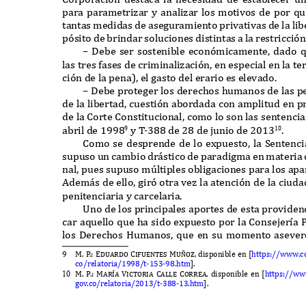
para parametri
z
ar y anali
z
ar los motivos de por qu
tantas medidas de aseguramiento privativas de la lib
p
ó
sito de brindar soluciones distintas a la restricci
ó
n
– D
ebe ser sostenible econ
ó
micamente
,
dado q
las tres fases de criminali
z
aci
ó
n
,
en especial en la te
ci
ó
n de la pena
),
el gasto del erario es elevado
.
– D
ebe proteger los derechos humanos de las 
de la libertad
,
cuesti
ó
n abordada con amplitud en 
de la
C
orte
C
onstitucional
,
como lo son las sentenci
abril de
1998
y
T
-
388
de
28
de junio de
2013
.
9
10
C
omo se desprende de lo e
x
puesto
,
la
S
entenc
supuso un cambio dr
á
stico de paradigma en materia 
nal
,
pues supuso m
ú
ltiples obligaciones para los ap
A
dem
á
s de ello
,
gir
ó
otra ve
z
la atenci
ó
n de la ciud
penitenciaria y carcelaria
.
U
no de los principales aportes de esta providen
car aquello que ha sido e
x
puesto por la
C
onsejer
í
a
los
D
erechos
H
umanos
,
que en su momento asever
9
M.
P
.
: Eduardo Cifuentes Mu
ñ
o
z
,
disponible en
[
https
://
www
.
c
co
/
relatoria
/1998/
t
-153-98.
htm
].
M.
P
.
: Mar
í
a Victoria Calle Correa,
disponible en
[
https
://
ww
10
gov
.
co
/
relatoria
/2013/
t
-388-13.
htm
].