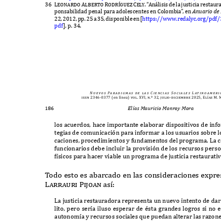
36 Leonardo
Alberto Rodr
í
gue
z
Cely. “A
n
á
lisis de la justicia restau
ponsabilidad penal para adolescentes en
C
olombia
”
,
en
A
nuario
de
22, 2012,
pp
. 2
5
a
35,
disponibl
e
e
n
[
https
://
www
.
redalyc
.
org
/
pdf
/
pdf
],
p
. 34.
N u e v o s
Pa r a d i g m a s
d e
l a s
C i e n c i a s
S o c i a l e s
L at i n o a m e r i 
issn 2346-0377
(en línea)
vol. XVI, n.º 32, julio-diciembre 2025, Elías M
186
Elías Mauricio Monroy Mora
los acuerdos
,
hace importante elaborar dispositivos de inf
tegias de comunicaci
ó
n para informar a los usuarios sobre l
caciones
,
procedimientos y fundamentos del programa
. L
a 
funcionarios debe incluir la provisi
ó
n de los recursos pers
f
í
sicos para hacer viable un programa de justicia restaurati
T
odo esto es abarcado en las consideraciones e
x
pre
Larrauri Pijoan
as
í:
L
a justicia restauradora representa un nuevo intento de dar
lito
,
pero ser
í
a iluso esperar de
é
sta grandes logros si no
autonom
í
a y recursos sociales que puedan alterar las ra
z
one