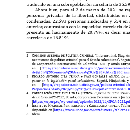
traducido en una sobrepoblaci
ó
n carcelaria de
35.5
A
hora bien
,
para el
2
de mar
z
o de
2021
se re
personas privadas de la libertad
,
distribuidas en
condenadas
, 22.593
personas sindicadas y
554
en 
anterio
r
,
contrastado con la capacidad carcelaria de
presenta un hacinamiento de
20,79%,
es decir un
carcelaria de
16.819
.
6
2
Comisi
ó
n Asesora de Pol
í
tica Criminal. “I
nforme
f
inal
. D
iagn
ó
s
neamientos de pol
í
tica criminal para el
E
stado colombiano
”
,
B
ogot
de
C
ooperaci
ó
n
I
nternacional de
C
olombia
–apc–
y
U
ni
ó
n
E
urp
en
[
https
://
repositorio
.
minjusticia
.
gov
.
co
/
politica
-
criminal
/
do
de
%20
la
%20C
omisi
ó
n
%20A
sesora
%20
de
%20P
ol
í
tica
%20C
rimi
3
Ricardo Antonio Cita Triana
e
Iv
á
n Gon
zá
le
z
Amado.
L
a
p
r
pe
nas
e
n la l
eg
islaci
ó
n
pe
nal colo
mb
iana
, B
ogot
á, M
injusticia 
en
[
https
://
repositorio
.
minjusticia
.
gov
.
co
/
politica
-
criminal
/
d
P
roporcionalidad
%282%29-%281%29-
ilovepdf
-
compressed
-1-1
4
Corporaci
ó
n E
x
celencia en la Justicia.
I
n
f
or
me de E
s
t
a
d
ís
t
icas
A
cusa
t
orio
2020-2021
, B
ogot
á, C
orporaci
ó
n
Ex
celencia en la
J
ustic
[
https
://
cej
.
org
.
co
/
wp
-
content
/
uploads
/2022/11/SPOA-2022.
pd
5
Instituto Nacional Penitenciario y Carcelario
–
inpec–. T
able
disponible en
[
https
://
www
.
inpec
.
gov
.
co
/
estadisticas
-/
tableros
-
e
6
I
dem
.