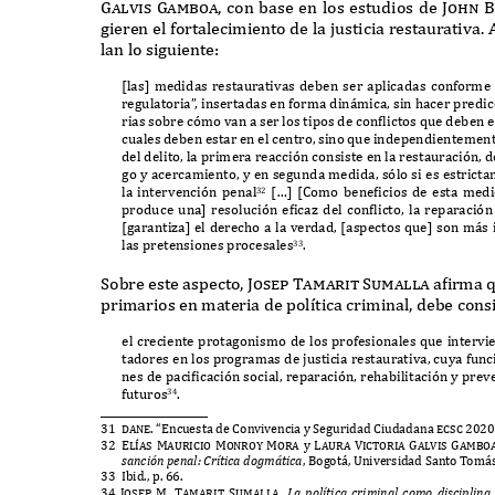
Galvis Gamboa,
con base en los estudios de
John 
gieren el fortalecimiento de la justicia restaurativa
. 
lan lo siguiente
:
[
las
]
medidas restaurativas deben ser aplicadas conforme
regulatoria
”
,
insertadas en forma din
á
mica
,
sin hacer predi
rias sobre c
ó
mo van a ser los tipos de con
f
lictos que deben e
cuales deben estar en el centro
,
sino que independientement
del delito
,
la primera reacci
ó
n consiste en la restauraci
ó
n
,
d
go y acercamiento
,
y en segunda medida
,
s
ó
lo si es estrict
la intervenci
ó
n penal
[…] [C
omo bene
f
icios de esta me
32
produce una
]
resoluci
ó
n e
f
ica
z
del con
f
licto
,
la reparaci
ó
n
[
garanti
z
a
]
el derecho a la verdad
, [
aspectos que
]
son m
á
s
las pretensiones procesales
.
33
S
obre este aspecto
, Josep Tamarit Sumalla
a
f
irma 
primarios en materia de pol
í
tica criminal
,
debe cons
el creciente protagonismo de los profesionales que intervi
tadores en los programas de justicia restaurativa
,
cuya func
nes de paci
f
icaci
ó
n social
,
reparaci
ó
n
,
rehabilitaci
ó
n y prev
futuros
.
34
31 dane.
“E
ncuesta de
C
onvivencia y
S
eguridad
C
iudadana
ecsc 2020
32 El
í
as Mauricio Monroy Mora
y
Laura Victoria Galvis Gambo
sanci
ó
n
pe
nal
: C
rí
t
ica
d
o
gmát
ica
, B
ogot
á, U
niversidad
S
anto
T
om
á
33 I
bid
.,
p
. 66.
34 Josep M. Tamarit Sumalla.
L
a
p
olí
t
ica cri
m
inal co
m
o
d
isci
p
lin