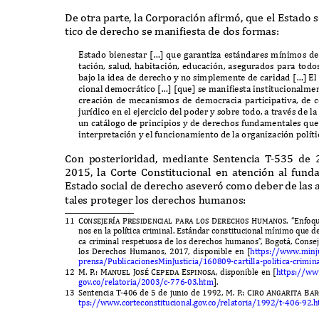
D
e otra parte
,
la
C
orporaci
ó
n a
f
irm
ó,
que el
E
stado s
tico de derecho se mani
f
iesta de dos formas
:
E
stado bienestar
[…]
que garanti
z
a est
á
ndares m
í
nimos de
taci
ó
n
,
salud
,
habitaci
ó
n
,
educaci
ó
n
,
asegurados para todo
bajo la idea de derecho y no simplemente de caridad
[…] E
l
cional democr
á
tico
[…] [
que
]
se mani
f
iesta institucionalmen
creaci
ó
n de mecanismos de democracia participativa
,
de c
jur
í
dico en el ejercicio del poder y sobre todo
,
a trav
é
s de l
un cat
á
logo de principios y de derechos fundamentales que
interpretaci
ó
n y el funcionamiento de la organi
z
aci
ó
n pol
í
ti
C
on posterioridad
,
mediante
S
entencia
T
-
535
de
2015,
la
C
orte
C
onstitucional en atenci
ó
n al fun
E
stado social de derecho asever
ó
como deber de las 
tales proteger los derechos humanos
:
11 Consejer
í
a Presidencial para los Derechos Humanos. “E
nfoq
nos en la pol
í
tica criminal
. E
st
á
ndar constitucional m
í
nimo que de
ca criminal respetuosa de los derechos humanos
”
,
B
ogot
á, C
onse
los
D
erechos
H
umanos
, 2017,
disponible en
[
https
://
www
.
minj
prensa
/P
ublicaciones
M
in
J
usticia
/160809-
cartilla
-
politica
-
crimin
12 M.
P
.
: Manuel Jos
é
Cepeda Espinosa,
disponible en
[
https
://
ww
gov
.
co
/
relatoria
/2003/
c
-776-03.
htm
].
13 S
entencia
T
-
406
de
5
de junio de
1992, M.
P
.
: Ciro Angarita Bar
tps
://
www
.
corteconstitucional
.
gov
.
co
/
relatoria
/1992/
t
-406-92.
h