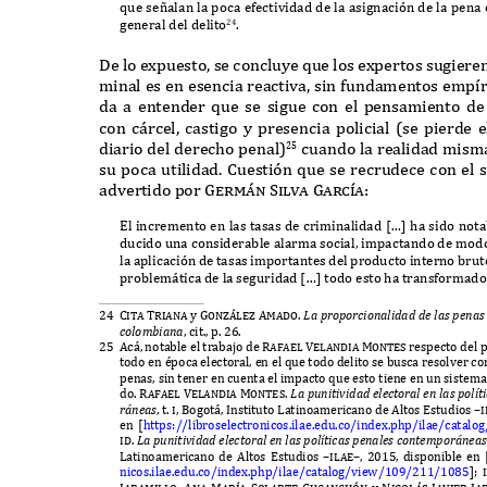
que se
ñ
alan la poca efectividad de la asignaci
ó
n de la pena 
general del delito
.
24
D
e lo e
x
puesto
,
se concluye que los e
x
pertos sugiere
minal es en esencia reactiva
,
sin fundamentos emp
í
da a entender que se sigue con el pensamiento d
con c
á
rcel
,
castigo y presencia policial
(
se pierde e
diario del derecho penal
)
cuando la realidad mis
25
su poca utilidad
. C
uesti
ó
n que se recrudece con el s
advertido por
Germ
á
n Silva Garc
í
a:
E
l incremento en las tasas de criminalidad
[…]
ha sido nota
ducido una considerable alarma social
,
impactando de modo
la aplicaci
ó
n de tasas importantes del producto interno brut
problem
á
tica de la seguridad
[…]
todo esto ha transformado 
24 Cita
Triana
y
Gon
zá
le
z
Amado.
L
a
p
ro
p
orcionali
d
a
d de
las
pe
na
colo
mb
iana
,
cit
.,
p
. 26.
25 A
c
á,
notable el trabajo de
Rafael Velandia Montes
respecto del 
todo en
é
poca electoral
,
en el que todo delito se busca resolver c
penas
,
sin tener en cuenta el impacto que esto tiene en un sistema
do
. Rafael Velandia Montes.
L
a
p
uni
t
i
v
i
d
a
d e
l
e
c
t
oral
e
n las
p
olí
t
r
á
n
e
as
,
t
. i, B
ogot
á, I
nstituto
L
atinoamericano de
A
ltos
E
studios
–i
en
[
https
://
libroselectronicos
.
ilae
.
edu
.
co
/
inde
x.
php
/
ilae
/
catalog
id.
L
a
p
uni
t
i
v
i
d
a
d e
l
e
c
t
oral
e
n las
p
olí
t
icas
pe
nal
e
s con
temp
or
á
n
e
as
L
atinoamericano de
A
ltos
E
studios
–ilae–, 2015,
disponible en
nicos
.
ilae
.
edu
.
co
/
inde
x.
php
/
ilae
/
catalog
/
view
/109/211/1085
]; 