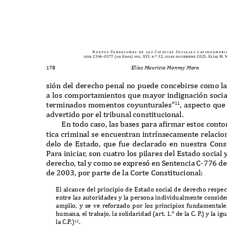
N u e v o s
Pa r a d i g m a s
d e
l a s
C i e n c i a s
S o c i a l e s
L at i n o a m e r i 
issn 2346-0377
(en línea)
vol. XVI, n.º 32, julio-diciembre 2025, Elías M
178
Elías Mauricio Monroy Mora
si
ó
n del derecho penal no puede concebirse como l
a los comportamientos que mayor indignaci
ó
n soci
terminados momentos coyunturales
”
,
aspecto que
11
advertido por el tribunal constitucional
.
E
n todo caso
,
las bases para a
f
irmar estos conto
tica criminal se encuentran intr
í
nsecamente relacio
delo de
E
stado
,
que fue declarado en nuestra
C
ons
P
ara inicia
r
,
son cuatro los pilares del
E
stado social
derecho
,
tal y como se e
x
pres
ó
en
S
entencia
C-776
d
de
2003,
por parte de la
C
orte
C
onstitucional
:
E
l alcance del principio de
E
stado social de derecho respect
entre las autoridades y la persona individualmente consid
amplio
,
y se ve refor
z
ado por los principios fundamental
humana
,
el trabajo
,
la solidaridad
(
art
. 1.°
de la
C.
P
.
)
y la ig
la
C.
P
.
)
.
12