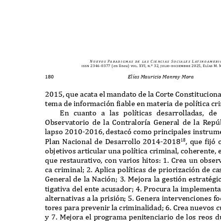
N u e v o s
Pa r a d i g m a s
d e
l a s
C i e n c i a s
S o c i a l e s
L at i n o a m e r i 
issn 2346-0377
(en línea)
vol. XVI, n.º 32, julio-diciembre 2025, Elías M
180
Elías Mauricio Monroy Mora
2015,
que acata el mandato de la
C
orte
C
onstituciona
tema de informaci
ó
n
f
iable en materia de pol
í
tica cr
E
n cuanto a las pol
í
ticas desarrolladas
,
de
O
bservatorio de la
C
ontralor
í
a
G
eneral de la
R
ep
ú
lapso
2010-2016,
destac
ó
como principales instrum
P
lan
N
acional de
D
esarrollo
2014-2018
,
que
f
ij
ó
18
objetivos articular una pol
í
tica criminal
,
coherente
,
que restaurativo
,
con varios hitos
: 1. C
rea un observ
ca criminal
; 2. A
plica pol
í
ticas de priori
z
aci
ó
n de ca
G
eneral de la
N
aci
ó
n
; 3. M
ejora la gesti
ó
n estrat
é
gi
tigativa del ente acusador
; 4. P
rocura la implementa
alternativas a la prisi
ó
n
; 5. G
enera intervenciones fo
tores para prevenir la criminalidad
; 6. C
rea nuevos c
y
7. M
ejora el programa penitenciario de los reos 