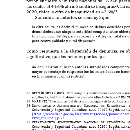
terio
r
,
encuest
ó
a un total nacional de
16.248
pers
las cuales el
44,6%
a
f
irm
ó
sentirse inseguras
. L
a e
28
2020,
ubica la cifra de inseguridad en
42,6%
.
29
S
umado a lo anterio
r
,
se concluy
ó
que
la cifra oculta
,
es deci
r
,
el n
ú
mero de delitos ocurridos p
denunciados ante ninguna autoridad competente
,
se ubic
ó
total nacional
, 69,8%
para cabecera y
79,3%
del total de 
para centro poblado y rural disperso
.
30
C
omo respuesta a la abstenci
ó
n de denuncia
,
se o
signi
f
icativo
,
que las ra
z
ones por las que
no denunciaron el hecho ante las autoridades competente
mayor porcentaje de respuesta fue las autoridades no hace
en la administraci
ó
n de justicia
”
.
26 Germ
á
n Silva Garc
í
a.
C
ri
m
inolo
g
ía
. C
ons
t
ruccion
e
s social
e
s
e
inn
ed
., B
ogot
á, I
nstituto
L
atinoamericano de
A
ltos
E
studios
–ilae–, 
27 Mart
í
ne
z
. “E
l estado actual de la criminolog
í
a y de la pol
í
tica cri
28 Departamento
Administrativo Nacional de Estad
í
stica –
C
onvivencia y
S
eguridad
C
iudadana
ecsc 2019
”
,
B
ogot
á, dane
[
https
://
www
.
dane
.
gov
.
co
/
f
iles
/
investigaciones
/
poblacion
/
co
ECSC_2019.
pdf
],
p
. 22.
29 Departamento
Administrativo Nacional de Estad
í
stica –
C
onvivencia y
S
eguridad
C
iudadana
ecsc 2020
”
,
B
ogot
á, dane