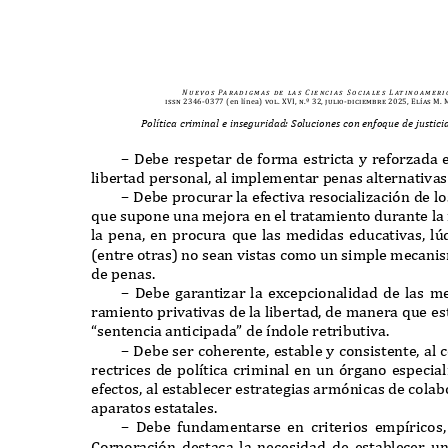
N u e v o s
Pa r a d i g m a s
d e
l a s
C i e n c i a s
S o c i a l e s
L at i n o a m e r i 
issn 2346-0377
(en línea)
vol. XVI, n.º 32, julio-diciembre 2025, Elías M
Política criminal e inseguridad: Soluciones con enfoque de justic
– D
ebe respetar de forma estricta y refor
z
ada 
libertad personal
,
al implementar penas alternativas 
– D
ebe procurar la efectiva resociali
z
aci
ó
n de l
que supone una mejora en el tratamiento durante la 
la pena
,
en procura que las medidas educativas
,
l
ú
(
entre otras
)
no sean vistas como un simple mecani
de penas
.
– D
ebe garanti
z
ar la e
x
cepcionalidad de las m
ramiento privativas de la libertad
,
de manera que es
“
sentencia anticipada
”
de
í
ndole retributiva
.
– D
ebe ser coherente
,
estable y consistente
,
al 
rectrices de pol
í
tica criminal en un
ó
rgano especial
efectos
,
al establecer estrategias arm
ó
nicas de colab
aparatos estatales
.
– D
ebe fundamentarse en criterios emp
í
ricos
C
orporaci
ó
n destaca la necesidad de establecer 