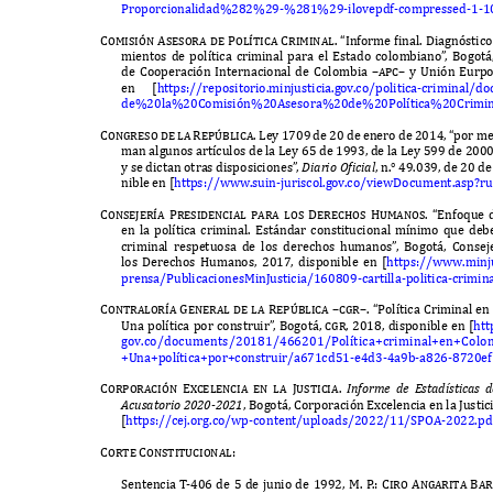
P
roporcionalidad
%282%29-%281%29-
ilovepdf
-
compressed
-1-1
Comisi
ó
n Asesora de Pol
í
tica Criminal. “I
nforme
f
inal
. D
iagn
ó
stic
mientos de pol
í
tica criminal para el
E
stado colombiano
”
,
B
ogot
á
de
C
ooperaci
ó
n
I
nternacional de
C
olombia
–apc–
y
U
ni
ó
n
E
urp
en
[
https
://
repositorio
.
minjusticia
.
gov
.
co
/
politica
-
criminal
/
do
de
%20
la
%20C
omisi
ó
n
%20A
sesora
%20
de
%20P
ol
í
tica
%20C
rimi
Congreso de la Rep
ú
blica. L
ey
1709
de
20
de enero de
2014, “
por med
man algunos art
í
culos de la
L
ey
65
de
1993,
de la
L
ey
599
de
2000
y se dictan otras disposiciones
”
,
D
iario
O
ficial
,
n
.° 49.039,
de
20
de
nible en
[
https
://
www
.
suin
-
juriscol
.
gov
.
co
/
view
D
ocument
.
asp
?
ru
Consejer
í
a Presidencial para los Derechos Humanos. “E
nfoque
en la pol
í
tica criminal
. E
st
á
ndar constitucional m
í
nimo que debe
criminal respetuosa de los derechos humanos
”
,
B
ogot
á, C
onsej
los
D
erechos
H
umanos
, 2017,
disponible en
[
https
://
www
.
minj
prensa
/P
ublicaciones
M
in
J
usticia
/160809-
cartilla
-
politica
-
crimin
Contralor
í
a General de la Rep
ú
blica –cgr–. “P
ol
í
tica
C
riminal e
U
na pol
í
tica por construir
”
,
B
ogot
á, cgr, 2018,
disponible en
[
htt
gov
.
co
/
documents
/20181/466201/P
ol
í
tica
+
criminal
+
en
+C
olo
+U
na
+
pol
í
tica
+
por
+
construir
/
a
671
cd
51-
e
4
d
3-4
a
9
b
-
a
826-8720
ef
Corporaci
ó
n E
x
celencia en la Justicia.
I
n
f
or
me de E
s
t
a
d
ís
t
icas
d
A
cusa
t
orio
2020-2021
, B
ogot
á, C
orporaci
ó
n
Ex
celencia en la
J
ustic
[
https
://
cej
.
org
.
co
/
wp
-
content
/
uploads
/2022/11/SPOA-2022.
pd
Corte Constitucional:
S
entencia
T
-
406
de
5
de junio de
1992, M.
P
.
: Ciro Angarita Bar