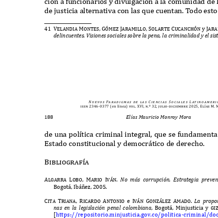
ci
ó
n a funcionarios y divulgaci
ó
n a la comunidad de
de justicia alternativa con las que cuentan
. T
odo esto
41 Velandia
Montes, G
ó
me
z
Jaramillo, Solarte Cucanch
ó
n
y
Jara
de
lincu
e
n
te
s
. V
ision
e
s social
e
s so
b
r
e
la
pe
na
,
la cri
m
inali
d
a
d
y
e
l sis
N u e v o s
Pa r a d i g m a s
d e
l a s
C i e n c i a s
S o c i a l e s
L at i n o a m e r i 
issn 2346-0377
(en línea)
vol. XVI, n.º 32, julio-diciembre 2025, Elías M
188
Elías Mauricio Monroy Mora
de una pol
í
tica criminal integral
,
que se fundamenta 
E
stado constitucional y democr
á
tico de derecho
.
Bibliograf
í
a
Algarra Lobo, Mario Iv
á
n.
N
o
má
s corru
p
ci
ó
n
. E
s
t
ra
teg
ia
p
r
eve
n
B
ogot
á, I
b
áñ
e
z, 2005.
Cita Triana, Ricardo Antonio
e
Iv
á
n Gon
zá
le
z
Amado.
L
a
p
ro
p
o
nas
e
n la l
eg
islaci
ó
n
pe
nal colo
mb
iana
, B
ogot
á, M
injusticia y
gi
[
https
://
repositorio
.
minjusticia
.
gov
.
co
/
politica
-
criminal
/
do