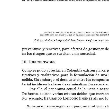
N u e v o s
Pa r a d i g m a s
d e
l a s
C i e n c i a s
S o c i a l e s
L at i n o a m e r i 
issn 2346-0377
(en línea)
vol. XVI, n.º 32, julio-diciembre 2025, Elías M
Política criminal e inseguridad: Soluciones con enfoque de justic
preventivas y reactivas
,
para efectos de gestionar d
na los riesgos que se susciten en la sociedad
.
III. Dificultades
C
omo se pudo aprecia
r
,
en
C
olombia e
x
isten claros 
titativos y cualitativos para la formulaci
ó
n de una 
s
ó
lida
. S
in embargo
,
el desajuste entre los compone
terial incide en las fases de criminali
z
aci
ó
n secundari
P
or ello
,
el panorama actual de la justicia se t
D
e hecho
,
e
x
isten varias cr
í
ticas
á
cidas que merecen
P
or ejemplo
, Hernando Londo
ñ
o Jim
é
ne
z a
f
irm
ó
lo
N
adie que entre a un ju
z
gado en lo penal
,
sea municipal
,
de i