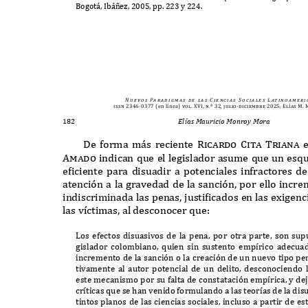
B
ogot
á, I
b
áñ
e
z, 2005,
pp
. 223
y
224.
N u e v o s
Pa r a d i g m a s
d e
l a s
C i e n c i a s
S o c i a l e s
L at i n o a m e r i 
issn 2346-0377
(en línea)
vol. XVI, n.º 32, julio-diciembre 2025, Elías M
182
Elías Mauricio Monroy Mora
D
e forma m
á
s reciente
Ricardo Cita Triana
Amado
indican que el legislador asume que un es
e
f
iciente para disuadir a potenciales infractores de
atenci
ó
n a la gravedad de la sanci
ó
n
,
por ello incr
indiscriminada las penas
,
justi
f
icados en las e
x
igenc
las v
í
ctimas
,
al desconocer que
:
L
os efectos disuasivos de la pena
,
por otra parte
,
son supu
gislador colombiano
,
quien sin sustento emp
í
rico adecu
incremento de la sanci
ó
n o la creaci
ó
n de un nuevo tipo pe
tivamente al autor potencial de un delito
,
desconociendo 
este mecanismo por su falta de constataci
ó
n emp
í
rica
,
y de
cr
í
ticas que se han venido formulando a las teor
í
as de la dis
tintos planos de las ciencias sociales
,
incluso a partir de e