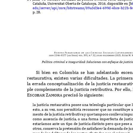
C
atalu
ñ
a
, U
niversitat
O
berta de
C
atalunya
, 2016,
disponible en
[
h
edu
/
server
/
api
/
core
/
bitstreams
/09
a
3
d
3
e
4-699
d
-4
bce
-
b
22
b
-
f
p
. 28.
N u e v o s
Pa r a d i g m a s
d e
l a s
C i e n c i a s
S o c i a l e s
L at i n o a m e r i 
issn 2346-0377
(en línea)
vol. XVI, n.º 32, julio-diciembre 2025, Elías M
Política criminal e inseguridad: Soluciones con enfoque de justic
S
i bien en
C
olombia se han adelantado escen
restaurativa
,
e
x
isten varias di
f
icultades
. L
a primera
la errada conceptuali
z
aci
ó
n de la justicia restaura
ple complemento de la justicia retributiva
. P
or ello
,
Escobar Zamora
precis
ó
lo siguiente
:
la justicia restaurativa posee una teleolog
í
a particular que
esto
,
a su ve
z,
nos permitir
í
a reconocer que no constituye
mento de la justicia retributiva y que tampoco conlleva imp
como ausencia de justicia
,
o una forma imperfecta de justic
estar
í
amos ante un tipo de justicia distinto pero que pese 
otros
,
conserva la pretensi
ó
n de satisfacer la demanda de just
35