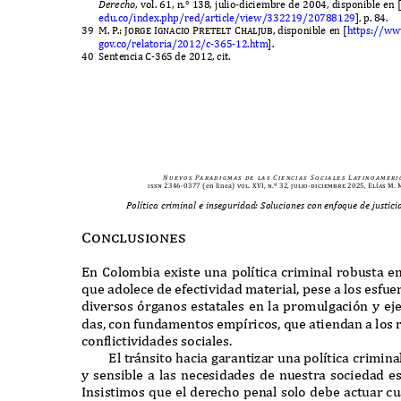
De
r
e
c
h
o
,
vol
. 61,
n
.° 138,
julio
-
diciembre de
2004,
disponible en
edu
.
co
/
inde
x.
php
/
red
/
article
/
view
/332219/20788129
],
p
. 84.
39 M.
P
.
: Jorge Ignacio Pretelt Chaljub,
disponible en
[
https
://
ww
gov
.
co
/
relatoria
/2012/
c
-365-12.
htm
].
40 S
entencia
C-365
de
2012,
cit
.
N u e v o s
Pa r a d i g m a s
d e
l a s
C i e n c i a s
S o c i a l e s
L at i n o a m e r i 
issn 2346-0377
(en línea)
vol. XVI, n.º 32, julio-diciembre 2025, Elías M
Política criminal e inseguridad: Soluciones con enfoque de justic
Conclusiones
E
n
C
olombia e
x
iste una pol
í
tica criminal robusta e
que adolece de efectividad material
,
pese a los esfue
diversos
ó
rganos estatales en la promulgaci
ó
n y ej
das
,
con fundamentos emp
í
ricos
,
que atiendan a los
con
f
lictividades sociales
.
E
l tr
á
nsito hacia garanti
z
ar una pol
í
tica crimina
y sensible a las necesidades de nuestra sociedad e
I
nsistimos que el derecho penal solo debe actuar c