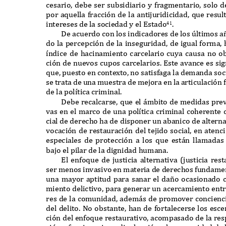
cesario
,
debe ser subsidiario y fragmentario
,
solo 
por aquella fracci
ó
n de la antijuridicidad
,
que resul
intereses de la sociedad y el
E
stado
.
41
D
e acuerdo con los indicadores de los
ú
ltimos a
do la percepci
ó
n de la inseguridad
,
de igual forma
,
í
ndice de hacinamiento carcelario cuya causa no ob
ci
ó
n de nuevos cupos carcelarios
. E
ste avance es sig
que
,
puesto en conte
x
to
,
no satisfaga la demanda soc
se trata de una muestra de mejora en la articulaci
ó
n 
de la pol
í
tica criminal
.
D
ebe recalcarse
,
que el
á
mbito de medidas preve
vas en el marco de una pol
í
tica criminal coherente 
cial de derecho ha de disponer un abanico de alterna
vocaci
ó
n de restauraci
ó
n del tejido social
,
en atenci
especiales de protecci
ó
n a los que est
á
n llamadas 
bajo el pilar de la dignidad humana
.
E
l enfoque de justicia alternativa
(
justicia res
ser menos invasivo en materia de derechos fundam
una mayor aptitud para sanar el da
ñ
o ocasionado 
miento delictivo
,
para generar un acercamiento entr
res de la comunidad
,
adem
á
s de promover concienc
del delito
. N
o obstante
,
han de fortalecerse los esce
ci
ó
n del enfoque restaurativo
,
acompasado de la resp