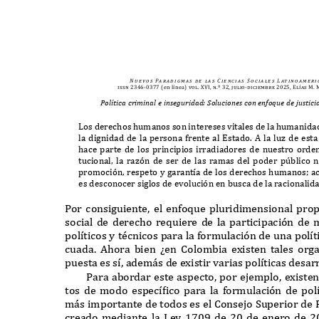
N u e v o s
Pa r a d i g m a s
d e
l a s
C i e n c i a s
S o c i a l e s
L at i n o a m e r i 
issn 2346-0377
(en línea)
vol. XVI, n.º 32, julio-diciembre 2025, Elías M
Política criminal e inseguridad: Soluciones con enfoque de justic
L
os derechos humanos son intereses vitales de la humanid
la dignidad de la persona frente al
E
stado
. A
la lu
z
de esta
hace parte de los principios irradiadores de nuestro orde
tucional
,
la ra
zó
n de ser de las ramas del poder p
ú
blico 
promoci
ó
n
,
respeto y garant
í
a de los derechos humanos
;
ac
es desconocer siglos de evoluci
ó
n en busca de la racionali
P
or consiguiente
,
el enfoque pluridimensional pro
social de derecho requiere de la participaci
ó
n de 
pol
í
ticos y t
é
cnicos para la formulaci
ó
n de una pol
í
t
cuada
. A
hora bien
¿
en
C
olombia e
x
isten tales org
puesta es s
í,
adem
á
s de e
x
istir varias pol
í
ticas desar
P
ara abordar este aspecto
,
por ejemplo
,
e
x
iste
tos de modo espec
í
f
ico para la formulaci
ó
n de pol
m
á
s importante de todos es el
C
onsejo
S
uperior de
creado mediante la
L
ey
1709
de
20
de enero de
2