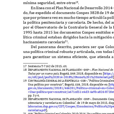
m
í
nima seguridad
,
entre otros
.
19
E
n
l
í
ne
a
c
o
n
e
l
P
la
n
N
aciona
l
d
e
D
esarroll
o
2014
do
,
fue e
x
pedido el documento
C
onpes
3828
de
19
de
que por primera ve
z
en mucho tiempo articul
ó
la pol
í
la pol
í
tica penitenciaria y carcelaria
. D
e hecho
,
del a
por el
O
bservatorio de la
C
ontralor
í
a
G
eneral de la
1995
hasta
2015
los documentos
C
onpes emitidos e
l
í
tica criminal estaban dirigidos hacia la mitigaci
ó
n 
hacinamiento carcelario
.
21
D
el panorama descrito
,
pareciera ser que
C
olo
una pol
í
tica criminal robusta y articulada
,
con todas
para garanti
z
ar un sistema e
f
iciente
,
que atienda 
17 S
entencia
T
-
7162
de
2015,
cit
.
18 Departamento
Nacional de Planeaci
ó
n –dnp–.
P
lan
N
acional
de
T
o
d
os
p
or un nu
ev
o
p
aís
, B
ogot
á, dn
p
,
2
018,
disponible en
[
https
:/
co
/
cdt
/
pnd
/
pnd
%202014-2018%20
tomo
%201%20
internet
.
pdf
19 Contralor
í
a
G
enera
l
d
e
l
a
R
ep
ú
blic
a
–
cgr–
.
“
P
ol
í
tic
a
C
rimina
l
e
U
na pol
í
tica por construir
”
,
B
ogot
á, cgr, 2018,
disponible en
[
htt
gov
.
co
/
documents
/20181/466201/P
ol
í
tica
+
criminal
+
en
+C
olo
+U
na
+
pol
í
tica
+
por
+
construir
/
a
671
cd
51-
e
4
d
3-4
a
9
b
-
a
826-8720
e
pp
. 3
y
4.
20 Departamento
Nacional de Planeaci
ó
n –dnp–. D
ocumento
C
on
nitenciaria y carcelaria en
C
olombia
”
,
de
19
de mayo de
2015,
dis
laboracion
.
dnp
.
gov
.
co
/CDT/C
onpes
/E
con
ó
micos
/P
ol
í
tica
%20
pe
carcelaria
.
pdf
].
21 cgr.
“P
ol
í
tica
C
riminal en
C
olombia
2010-2016. U
na pol
í
tica por const