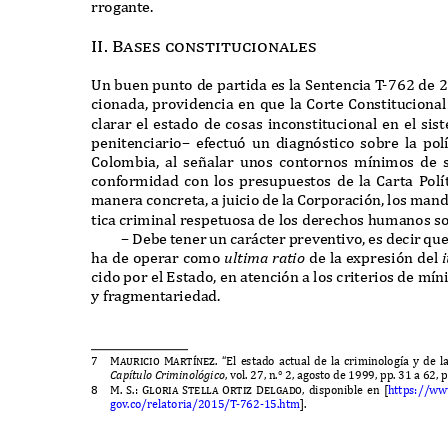
rrogante
.
II. Bases constitucionales
U
n buen punto de partida es la
S
entencia
T
-
762
de
cionada
,
providencia en que la
C
orte
C
onstituciona
clarar el estado de cosas inconstitucional en el si
penitenciario
–
efectu
ó
un diagn
ó
stico sobre la pol
C
olombia
,
al se
ñ
alar unos contornos m
í
nimos de 
conformidad con los presupuestos de la
C
arta
P
ol
í
manera concreta
,
a juicio de la
C
orporaci
ó
n
,
los mand
tica criminal respetuosa de los derechos humanos so
– D
ebe tener un car
á
cter preventivo
,
es decir qu
ha de operar como
ul
t
i
m
a ra
t
io
de la e
x
presi
ó
n del
cido por el
E
stado
,
en atenci
ó
n a los criterios de m
í
n
y fragmentariedad
.
7
Mauricio Mart
í
ne
z
. “E
l estado actual de la criminolog
í
a y de l
C
a
p
í
t
ulo
C
ri
m
inol
óg
ico
,
vol
. 27,
n
.° 2,
agosto de
1999,
pp
. 31
a
62,
p
8
M. S.: Gloria Stella Orti
z
Delgado,
disponible en
[
https
://
ww
gov
.
co
/
relatoria
/2015/
T
-
762-15.
htm
].