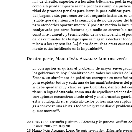
nal
,
de circuito
,
superio
r
,
o a los altos tribunales
,
podr
í
a e
x
como all
í
pueda impartirse una pronta y cumplida justicia
tidad de procesos penales para instrui
r
,
para cali
f
ica
r
,
para
del ju
z
gamiento
,
para conocer de la segunda instancia
,
es u
jetable que deja siempre la sensaci
ó
n de no disponer del
para atenderlos oportunamente
. Y
por este motivo la impu
coadyuvada por otros factores que nadie se atrever
í
a a n
constante aumento y tecni
f
icaci
ó
n de la delincuencia
,
el po
de los criminales
,
los testigos que se niegan a declarar tod
miedo a las represalias
[…]
fuera de muchas otras causas q
mente est
á
n incidiendo en la impunidad
.
22
D
e otra parte
, Mario Iv
á
n Algarra Lobo
asever
ó:
L
a corrupci
ó
n es qui
zá
s el problema de mayor envergadu
los gobiernos de hoy
. C
ohabitando en todos los niveles de la
E
stado
,
un sinn
ú
mero de pr
á
cticas corruptas es metaf
ó
ric
para e
x
plotar todas y cada una de las manifestaciones del
s
í
debe quedar muy claro es que
C
olombia
,
dentro del co
tiene un lugar destacado
,
como una de aquellas naciones do
corruptas se encuentran a todo nivel y en alarmantes guari
estar catalogada en el pin
á
culo de los pa
í
ses m
á
s corruptos
ga a convocar una alerta a todo nivel y remediar el problema
que se merece
.
23
22 Hernando Londo
ñ
o Jim
é
ne
z
.
E
l
de
r
e
c
h
o y la
j
us
t
icia
: A
n
á
lisis
d
I
b
á
ne
z, 2005,
pp
. 89
y
90.
23 Mario Iv
á
n Algarra Lobo.
N
o
má
s corru
p
ci
ó
n
. E
s
t
ra
teg
ia
p
r
eve