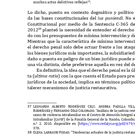
muchos actos delictivos re
f
lejan
.
38
L
o dicho
,
puesto en conte
x
to dogm
á
tico y pol
í
tico
da las bases constitucionales del
ius
p
uni
e
n
d
i
. N
o 
C
onstitucional por medio de la
S
entencia
C-365
d
2012
plante
ó
la necesidad de entender el derecho
39
do con los presupuestos de m
í
nima intervenci
ó
n y d
M
ientras que la caracter
í
stica de m
í
nima intervenc
el derecho penal solo debe actuar frente a los ataq
los bienes jur
í
dicos m
á
s importantes
,
la subsidiaried
da
ñ
o o puesta en peligro de un bien jur
í
dico puede 
una v
í
a distinta
,
debe preferirse aquella en ve
z
del d
E
n de
f
initiva
,
la idea que el derecho penal es la
ú
ta
(
ul
t
i
m
a ra
t
io
)
con la que cuenta el
E
stado para pre
jur
í
dicos de la sociedad
,
implica en t
é
rminos pol
í
tic
talecer mecanismos de justicia restaurativa
.
37 Leonardo
Alberto Rodr
í
gue
z
Cely, Andrea Padilla Vill
Rodr
í
gue
z y
Fernando D
í
a
z
Colorado.
“
A
n
á
lisis de la justicia 
casos de violencia intrafamiliar en el
C
entro de
A
tenci
ó
n
I
ntegral 
I
ntrafamiliar
(cavif)
de la
F
iscal
í
a
G
eneral de la
N
aci
ó
n
, C
olombi
n
.° 2, 2010,
disponible en
[
https
://
www
.
redalyc
.
org
/
pdf
/679/
370.
38 Elena
Larrauri Pijoan. “T
endencias actuales de la justicia resta