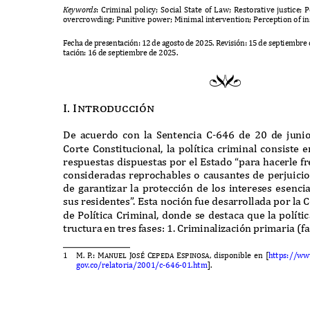
Ke
y
w
or
d
s
: C
riminal policy
; S
ocial
S
tate of
L
aw
; R
estorative justice
; P
overcrowding
; P
unitive power
; M
inimal intervention
; P
erception of in
F
echa de presentaci
ó
n
: 12
de agosto de
2025. R
evisi
ó
n
: 15
de septiembre
taci
ó
n
: 16
de septiembre de
2025.
ef
I. Introducci
ó
n
D
e acuerdo con la
S
entencia
C-646
de
20
de juni
C
orte
C
onstitucional
,
la pol
í
tica criminal consiste
respuestas dispuestas por el
E
stado
“
para hacerle f
consideradas reprochables o causantes de perjuicio
de garanti
z
ar la protecci
ó
n de los intereses esenci
sus residentes
”
.
E
sta noci
ó
n fue desarrollada por la
C
de
P
ol
í
tica
C
riminal
,
donde se destaca que la pol
í
ti
tructura en tres fases
: 1. C
riminali
z
aci
ó
n primaria
(
fa
1
M.
P
.
: Manuel Jos
é
Cepeda Espinosa,
disponible en
[
https
://
ww
gov
.
co
/
relatoria
/2001/
c
-646-01.
htm
].