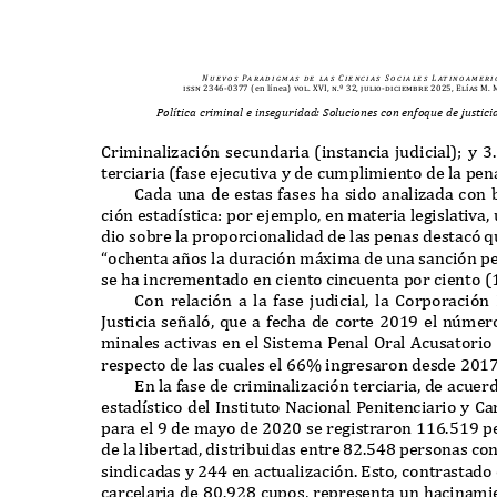
N u e v o s
Pa r a d i g m a s
d e
l a s
C i e n c i a s
S o c i a l e s
L at i n o a m e r i 
issn 2346-0377
(en línea)
vol. XVI, n.º 32, julio-diciembre 2025, Elías M
Política criminal e inseguridad: Soluciones con enfoque de justic
C
riminali
z
aci
ó
n secundaria
(
instancia judicial
);
y
3.
terciaria
(
fase ejecutiva y de cumplimiento de la pen
C
ada una de estas fases ha sido anali
z
ada con 
ci
ó
n estad
í
stica
:
por ejemplo
,
en materia legislativa
,
dio sobre la proporcionalidad de las penas destac
ó
q
“
ochenta a
ñ
os la duraci
ó
n m
áx
ima de una sanci
ó
n p
se ha incrementado en ciento cincuenta por ciento
(
C
on relaci
ó
n a la fase judicial
,
la
C
orporaci
ó
n
J
usticia se
ñ
al
ó,
que a fecha de corte
2019
el n
ú
mero
minales activas en el
S
istema
P
enal
O
ral
A
cusatorio
respecto de las cuales el
66%
ingresaron desde
201
E
n la fase de criminali
z
aci
ó
n terciaria
,
de acuer
estad
í
stico del
I
nstituto
N
acional
P
enitenciario y
C
a
para el
9
de mayo de
2020
se registraron
116.519
p
de la libertad
,
distribuidas entre
82.548
personas co
sindicadas y
244
en actuali
z
aci
ó
n
. E
sto
,
contrastado
carcelaria de
80.928
cupos
,
representa un hacinami