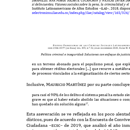
Jaramillo, Ana Mar
í
a Solarte Cucanch
ó
n
y
Nicol
á
s Javier J
sí
de
lincu
e
n
te
s
. V
ision
e
s social
e
s so
b
r
e
la
pe
na
,
la cri
m
inali
d
a
d
y
e
l
I
nstituto
L
atinoamericano de
A
ltos
E
studios
–ilae–, 2018,
dispon
selectronicos
.
ilae
.
edu
.
co
/
inde
x.
php
/
ilae
/
catalog
/
view
/165/326/
N u e v o s
Pa r a d i g m a s
d e
l a s
C i e n c i a s
S o c i a l e s
L at i n o a m e r i 
issn 2346-0377
(en línea)
vol. XVI, n.º 32, julio-diciembre 2025, Elías M
Política criminal e inseguridad: Soluciones con enfoque de justic
en un terreno abonado para el populismo penal
,
que e
x
p
para obtener r
é
ditos electorales
[…]
que recurre a met
á
fora
de procesos vinculados a la estigmati
z
aci
ó
n de ciertos secto
I
nclusive
, Mauricio Mart
í
ne
z por su parte concluye
para casi el
90%
de los delitos el sistema penal ha estado s
grave es que al haber estado abolido las situaciones o c
han quedado sin soluci
ó
n alguna
.
27
E
sta aseveraci
ó
n se ve re
f
lejada en los poco alenta
d
í
sticos
,
pues de acuerdo con la
E
ncuesta de
C
onvive
C
iudadana
–ecsc–
de
2019,
que anali
zó
el a
ñ
o inm