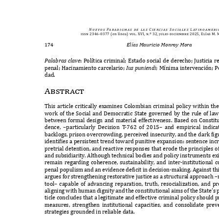
N u e v o s
Pa r a d i g m a s
d e
l a s
C i e n c i a s
S o c i a l e s
L at i n o a m e r i 
issn 2346-0377
(en línea)
vol. XVI, n.º 32, julio-diciembre 2025, Elías M
174
Elías Mauricio Monroy Mora
P
ala
b
ras cla
ve
: P
ol
í
tica criminal
; E
stado social de derecho
; J
usticia r
penal
; H
acinamiento carcelario
;
I
us
p
uni
e
n
d
i
; Mí
nima intervenci
ó
n
; P
dad
.
Abstract
T
his article critically e
x
amines
C
olombian criminal policy within the
wor
k
of the
S
ocial and
D
emocratic
S
tate governed by the rule of law
between formal design and material effectiveness
. B
ased on
C
onstit
dence
, –
particularly
D
ecision
T
-
762
of
2015–
and empirical indic
bac
k
logs
,
prison overcrowding
,
perceived insecurity
,
and the dar
k
f
ig
identi
f
ies a persistent trend toward punitive e
x
pansion
:
sentence inc
pretrial detention
,
and reactive responses that erode the principles 
and subsidiarity
. A
lthough technical bodies and policy instruments e
x
remain regarding coherence
,
sustainability
,
and inter
-
institutional 
penal populism and an evidence de
f
icit in decision
-
ma
k
ing
. A
gainst th
argues for strengthening restorative justice as a structural approach
–
tool
–
capable of advancing reparation
,
truth
,
resociali
z
ation
,
and pr
aligning with human dignity and the constitutional aims of the
S
tate
’
s 
ticle concludes that a legitimate and effective criminal policy should pr
measures
,
strengthen institutional capacities
,
and consolidate prev
strategies grounded in reliable data
.