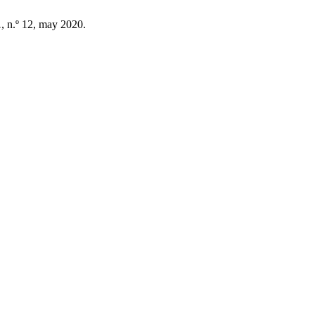
.
, n.º 12, may 2020.